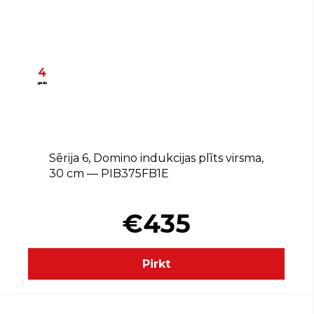
4
gadu
Sērija 6, Domino indukcijas plīts virsma,
30 cm — PIB375FB1E
€435
Pirkt