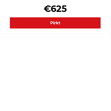
€625
Pirkt