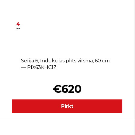
4
gadu
Sērija 6, Indukcijas plīts virsma, 60 cm
— PIX63KHC1Z
€620
Pirkt