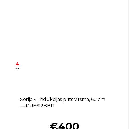
4
gadu
Sērija 4, Indukcijas plīts virsma, 60 cm
— PUE612BB1J
€400