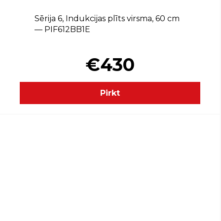
Sērija 6, Indukcijas plīts virsma, 60 cm
— PIF612BB1E
€430
Pirkt