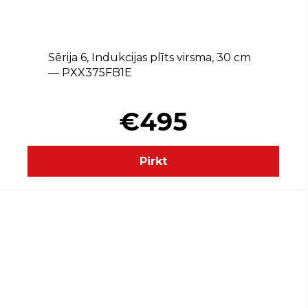
Sērija 6, Indukcijas plīts virsma, 30 cm
— PXX375FB1E
€495
Pirkt