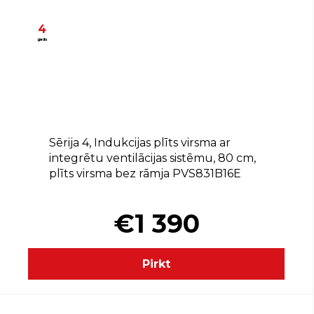
4
gadu
B
Sērija 4, Indukcijas plīts virsma ar
integrētu ventilācijas sistēmu, 80 cm,
plīts virsma bez rāmja PVS831B16E
€1 390
Pirkt