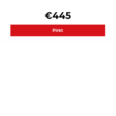
€445
Pirkt