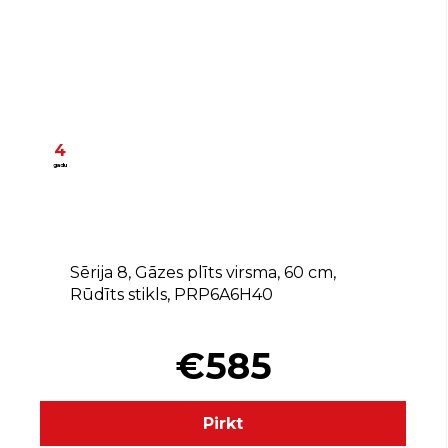
4
gadu
Sērija 8, Gāzes plīts virsma, 60 cm,
Rūdīts stikls, PRP6A6H40
€585
Pirkt