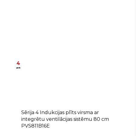
4
gadu
B
Sērija 4 Indukcijas plīts virsma ar
integrētu ventilācijas sistēmu 80 cm
PVS811B16E