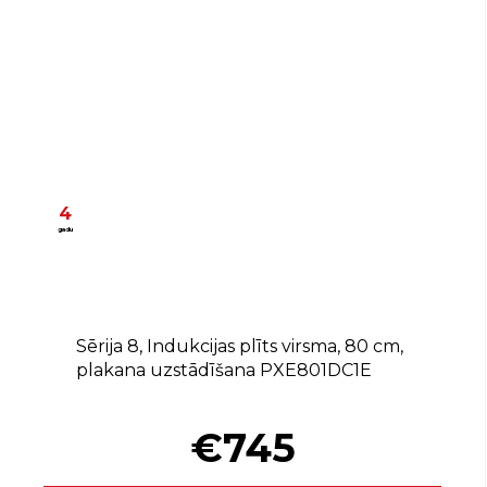
4
gadu
Sērija 8, Indukcijas plīts virsma, 80 cm,
plakana uzstādīšana PXE801DC1E
€745