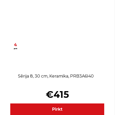
4
gadu
Sērija 8, 30 cm, Keramika, PRB3A6I40
€415
Pirkt