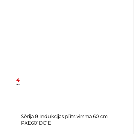
4
gadu
Sērija 8 Indukcijas plīts virsma 60 cm
PXE601DC1E