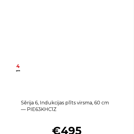
4
gadu
Sērija 6, Indukcijas plīts virsma, 60 cm
— PIE63KHC1Z
€495