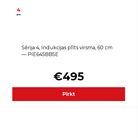
4
gadu
Sērija 4, Indukcijas plīts virsma, 60 cm
— PIE645BB5E
€495
Pirkt