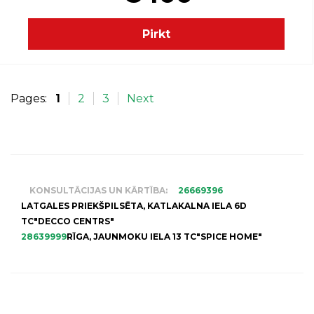
Pirkt
Pages:
1
2
3
Next
KONSULTĀCIJAS UN KĀRTĪBA:
26669396
LATGALES PRIEKŠPILSĒTA, KATLAKALNA IELA 6D
TC"DECCO CENTRS"
28639999
RĪGA, JAUNMOKU IELA 13 TC"SPICE HOME"