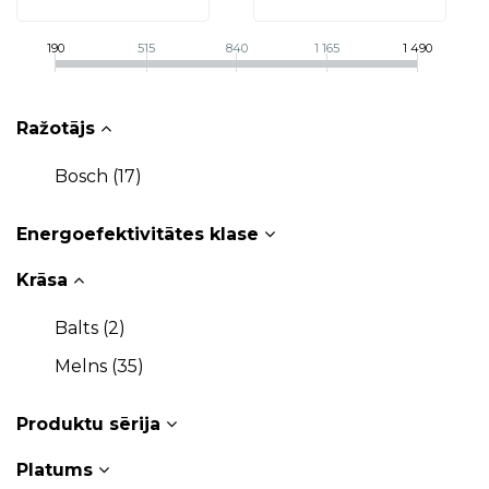
190
515
840
1 165
1 490
Ražotājs
Bosch (
17
)
Energoefektivitātes klase
Krāsa
Balts (
2
)
Melns (
35
)
Produktu sērija
Platums