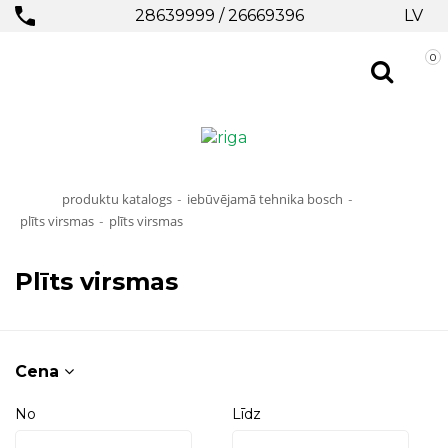
28639999
/
26669396
LV
0
produktu katalogs
iebūvējamā tehnika bosch
-
-
plīts virsmas
plīts virsmas
-
Plīts virsmas
Cena
No
Līdz