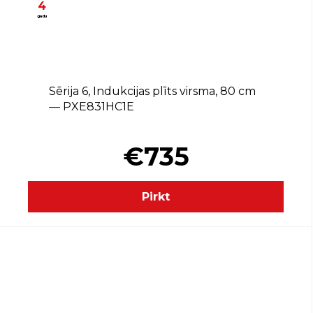
4
gadu
Sērija 6, Indukcijas plīts virsma, 80 cm
— PXE831HC1E
€735
Pirkt