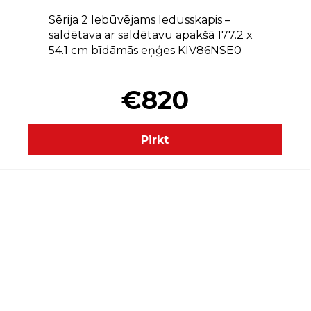
Sērija 2 Iebūvējams ledusskapis –
saldētava ar saldētavu apakšā 177.2 x
54.1 cm bīdāmās eņģes KIV86NSE0
€820
Pirkt