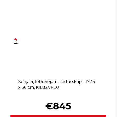
4
gadu
E
Sērija 4, Iebūvējams ledusskapis 177.5
x 56 cm, KIL82VFE0
€845