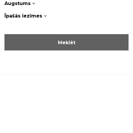
Augstums
Īpašās iezīmes