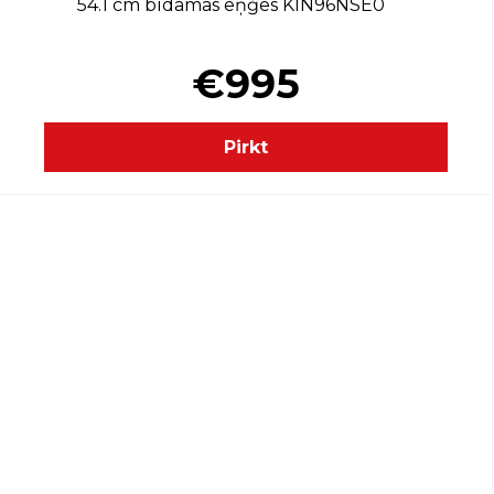
54.1 cm bīdāmās eņģes KIN96NSE0
€995
Pirkt