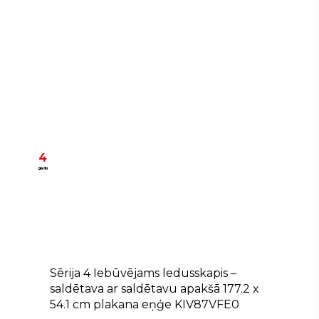
4
gadu
E
Sērija 4 Iebūvējams ledusskapis –
saldētava ar saldētavu apakšā 177.2 x
54.1 cm plakana eņģe KIV87VFE0