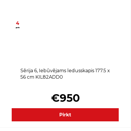
4
gadu
D
Sērija 6, Iebūvējams ledusskapis 177.5 x
56 cm KIL82ADD0
€950
Pirkt