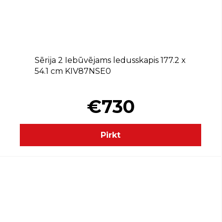
E
Sērija 2 Iebūvējams ledusskapis 177.2 x
54.1 cm KIV87NSE0
€730
Pirkt