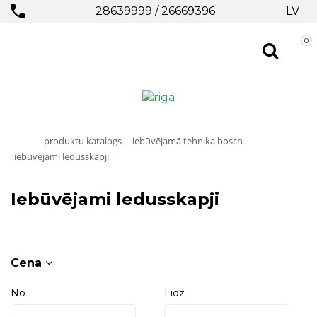
28639999
/
26669396
LV
0
produktu katalogs
iebūvējamā tehnika bosch
-
-
iebūvējami ledusskapji
Iebūvējami ledusskapji
Cena
No
Līdz