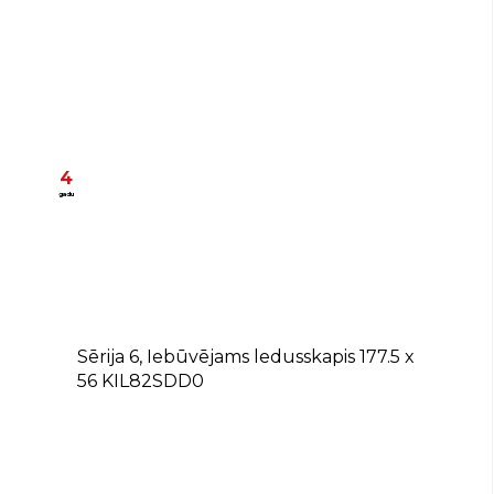
4
gadu
D
Sērija 6, Iebūvējams ledusskapis 177.5 x
56 KIL82SDD0