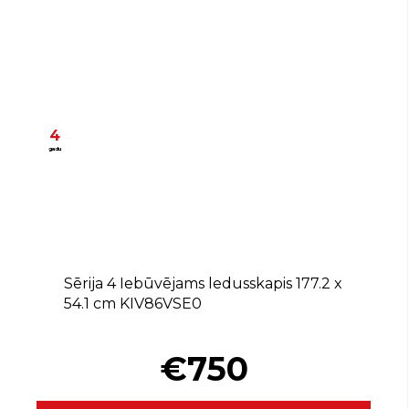
4
gadu
E
Sērija 4 Iebūvējams ledusskapis 177.2 x
54.1 cm KIV86VSE0
€750