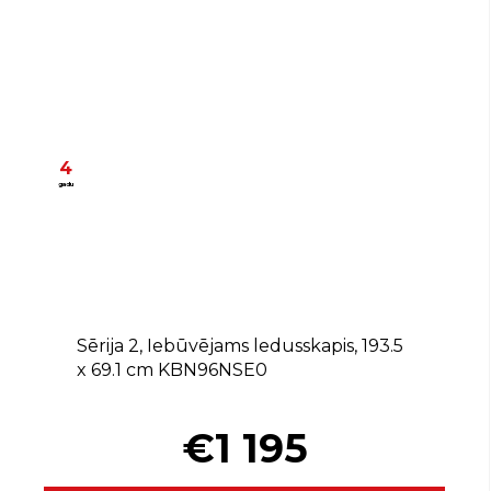
4
gadu
E
Sērija 2, Iebūvējams ledusskapis, 193.5
x 69.1 cm KBN96NSE0
€1 195