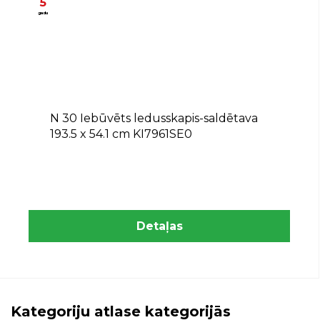
5
gadu
E
N 30 Iebūvēts ledusskapis-saldētava
193.5 x 54.1 cm KI7961SE0
Detaļas
Kategoriju atlase kategorijās