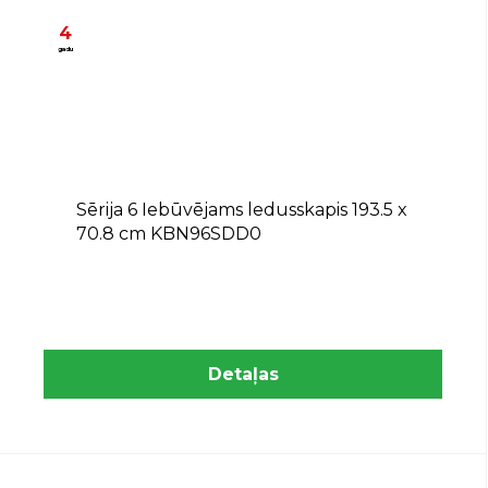
4
gadu
D
Sērija 6 Iebūvējams ledusskapis 193.5 x
70.8 cm KBN96SDD0
Detaļas