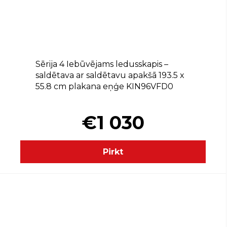
D
Sērija 4 Iebūvējams ledusskapis –
saldētava ar saldētavu apakšā 193.5 x
55.8 cm plakana eņģe KIN96VFD0
€1 030
Pirkt