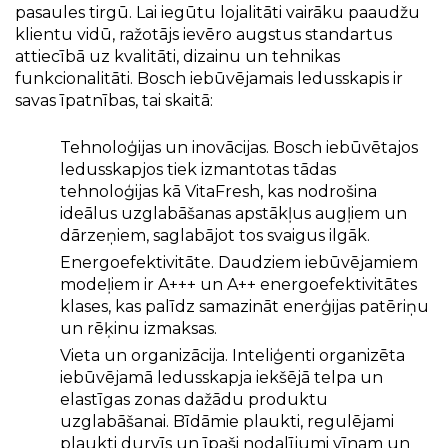
pasaules tirgū. Lai iegūtu lojalitāti vairāku paaudžu
klientu vidū, ražotājs ievēro augstus standartus
attiecībā uz kvalitāti, dizainu un tehnikas
funkcionalitāti. Bosch iebūvējamais ledusskapis ir
savas īpatnības, tai skaitā:
Tehnoloģijas un inovācijas. Bosch iebūvētajos
ledusskapjos tiek izmantotas tādas
tehnoloģijas kā VitaFresh, kas nodrošina
ideālus uzglabāšanas apstākļus augļiem un
dārzeņiem, saglabājot tos svaigus ilgāk.
Energoefektivitāte. Daudziem iebūvējamiem
modeļiem ir A+++ un A++ energoefektivitātes
klases, kas palīdz samazināt enerģijas patēriņu
un rēķinu izmaksas.
Vieta un organizācija. Inteliģenti organizēta
iebūvējamā ledusskapja iekšējā telpa un
elastīgas zonas dažādu produktu
uzglabāšanai. Bīdāmie plaukti, regulējami
plaukti durvīs un īpaši nodalījumi vīnam un