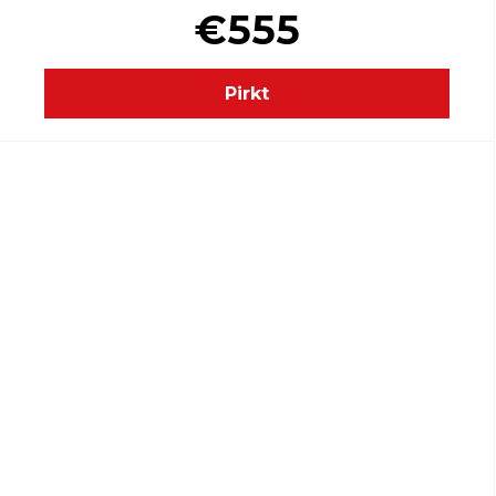
€555
Pirkt