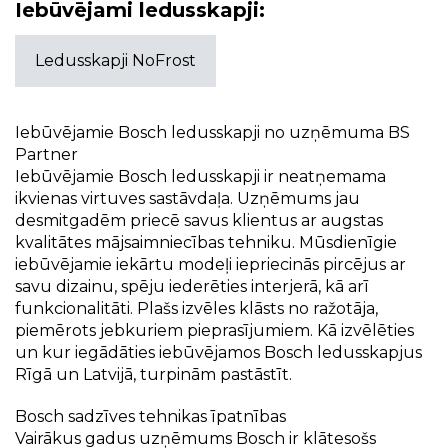
Iebūvējami ledusskapji:
Ledusskapji NoFrost
Iebūvējamie Bosch ledusskapji no uzņēmuma BS
Partner
Iebūvējamie Bosch ledusskapji ir neatņemama
ikvienas virtuves sastāvdaļa. Uzņēmums jau
desmitgadēm priecē savus klientus ar augstas
kvalitātes mājsaimniecības tehniku. Mūsdienīgie
iebūvējamie iekārtu modeļi iepriecinās pircējus ar
savu dizainu, spēju iederēties interjerā, kā arī
funkcionalitāti. Plašs izvēles klāsts no ražotāja,
piemērots jebkuriem pieprasījumiem. Kā izvēlēties
un kur iegādāties iebūvējamos Bosch ledusskapjus
Rīgā un Latvijā, turpinām pastāstīt.
Bosch sadzīves tehnikas īpatnības
Vairākus gadus uzņēmums Bosch ir klātesošs