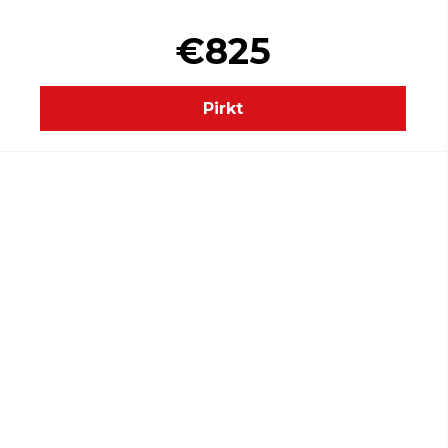
€825
Pirkt