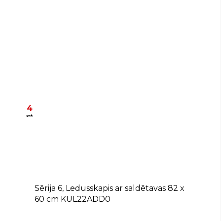
4
gadu
D
Sērija 6, Ledusskapis ar saldētavas 82 x
60 cm KUL22ADD0