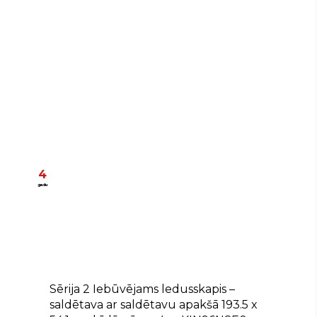
4
gadu
E
Sērija 2 Iebūvējams ledusskapis –
saldētava ar saldētavu apakšā 193.5 x