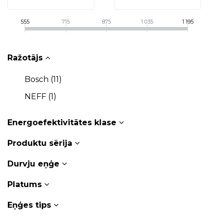
555
715
875
1 035
1 195
Ražotājs
Bosch (
11
)
NEFF (
1
)
Energoefektivitātes klase
Produktu sērija
Durvju eņģe
Platums
Eņģes tips