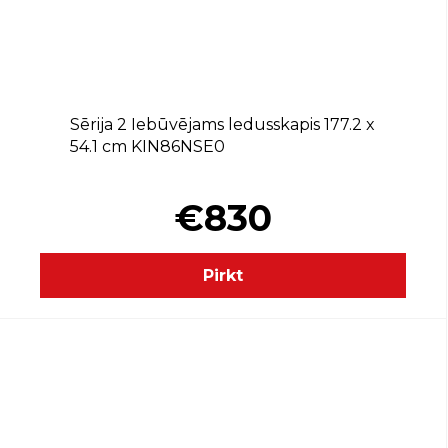
E
Sērija 2 Iebūvējams ledusskapis 177.2 x
54.1 cm KIN86NSE0
€830
Pirkt