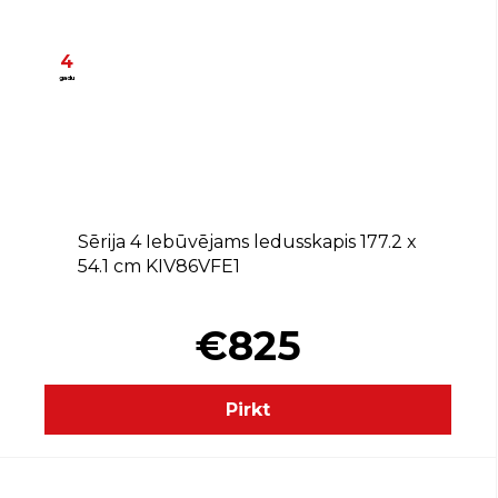
4
gadu
E
Sērija 4 Iebūvējams ledusskapis 177.2 x
54.1 cm KIV86VFE1
€825
Pirkt