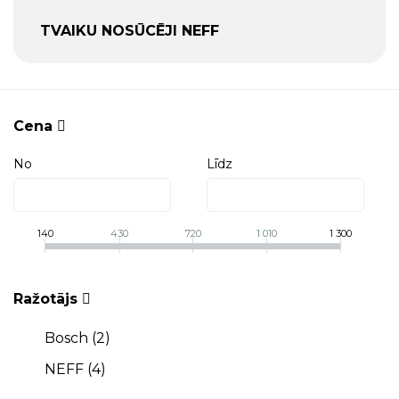
TVAIKU NOSŪCĒJI NEFF
Cena
No
Līdz
140
430
720
1 010
1 300
Ražotājs
Bosch (
2
)
NEFF (
4
)