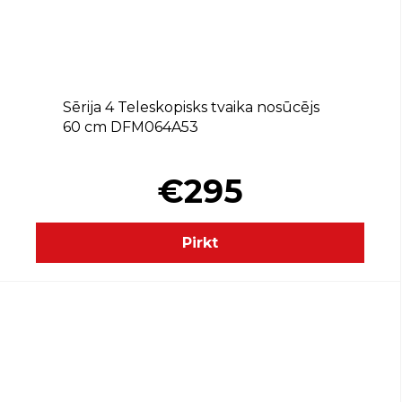
A
Sērija 4 Teleskopisks tvaika nosūcējs
60 cm DFM064A53
€295
Pirkt