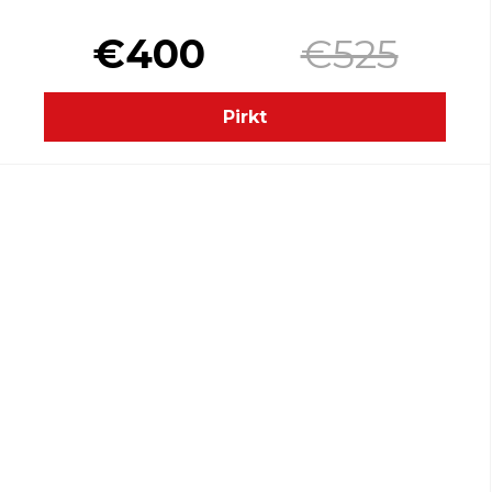
€400
€525
Pirkt