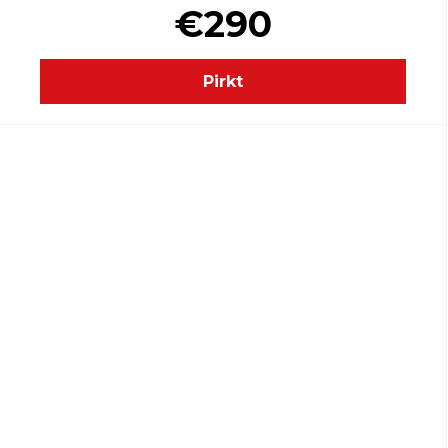
€290
Pirkt