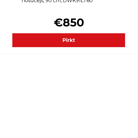
nosūcējs, 90 cm, DWK91LT60
€850
Pirkt