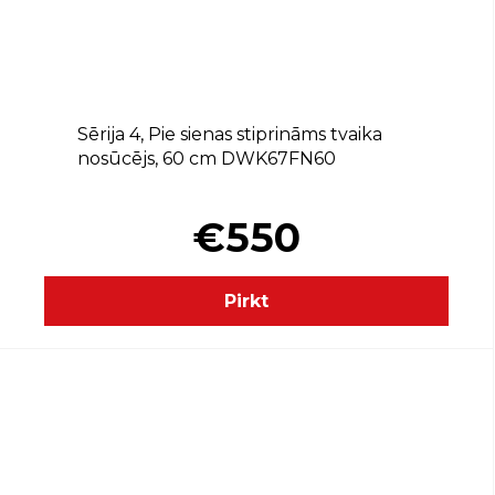
+
A
Sērija 4, Pie sienas stiprināms tvaika
nosūcējs, 60 cm DWK67FN60
€550
Pirkt