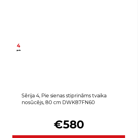
4
gadu
+
A
Sērija 4, Pie sienas stiprināms tvaika
nosūcējs, 80 cm DWK87FN60
€580