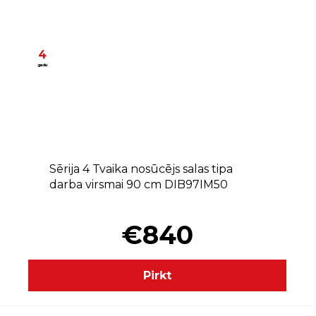
4
gadu
B
Sērija 4 Tvaika nosūcējs salas tipa
darba virsmai 90 cm DIB97IM50
€840
Pirkt