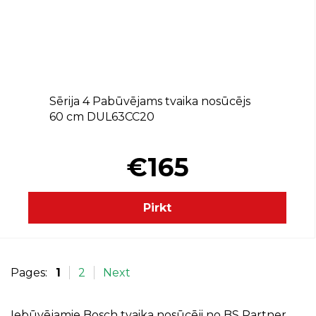
D
Sērija 4 Pabūvējams tvaika nosūcējs
60 cm DUL63CC20
€165
Pirkt
Pages:
1
2
Next
Iebūvējamie Bosch tvaika nosūcēji no BS Partner