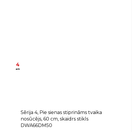
4
gadu
B
Sērija 4, Pie sienas stiprināms tvaika
nosūcējs, 60 cm, skaidrs stikls
DWA66DM50