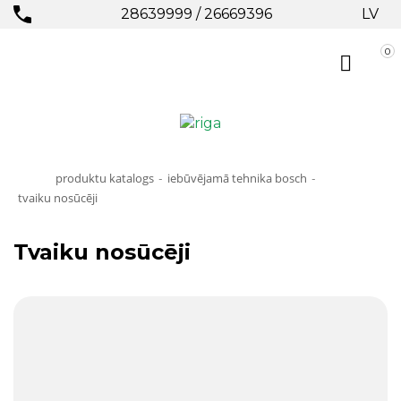
28639999
/
26669396
LV
0
produktu katalogs
iebūvējamā tehnika bosch
-
-
tvaiku nosūcēji
Tvaiku nosūcēji