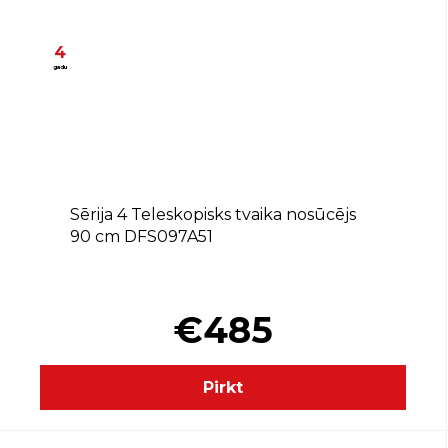
4
gadu
A
Sērija 4 Teleskopisks tvaika nosūcējs
90 cm DFS097A51
⠀⠀⠀⠀⠀⠀⠀⠀⠀⠀⠀⠀⠀⠀⠀⠀⠀
€485
Pirkt