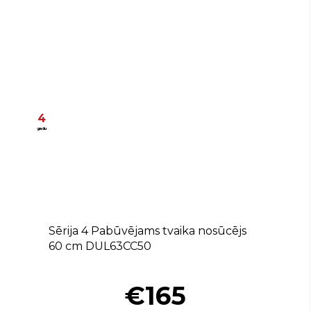
4
gadu
D
Sērija 4 Pabūvējams tvaika nosūcējs
60 cm DUL63CC50
€165