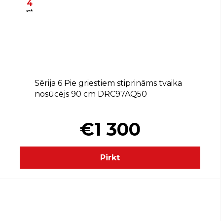
4
gadu
A
Sērija 6 Pie griestiem stiprināms tvaika
nosūcējs 90 cm DRC97AQ50
€1 300
Pirkt