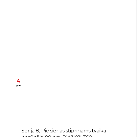
4
gadu
+
A
Sērija 8, Pie sienas stiprināms tvaika