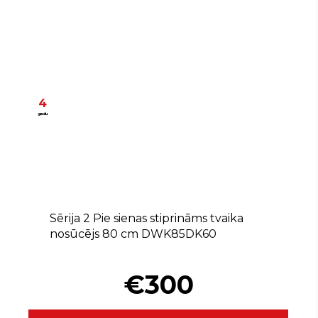
4
gadu
A
Sērija 2 Pie sienas stiprināms tvaika
nosūcējs 80 cm DWK85DK60
€300