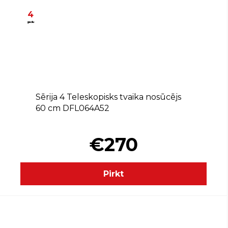
4
gadu
A
Sērija 4 Teleskopisks tvaika nosūcējs
60 cm DFL064A52
€270
Pirkt