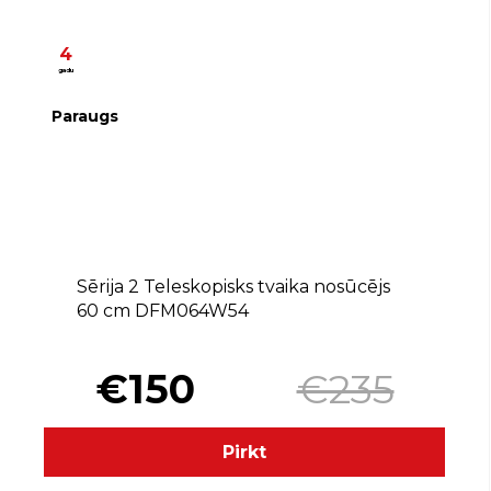
4
gadu
Paraugs
B
Sērija 2 Teleskopisks tvaika nosūcējs
60 cm DFM064W54
€150
€235
Pirkt