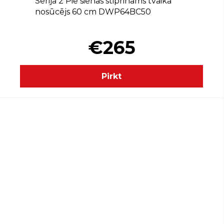
Sērija 2 Pie sienas stiprināms tvaika
nosūcējs 60 cm DWP64BC50
€265
Pirkt