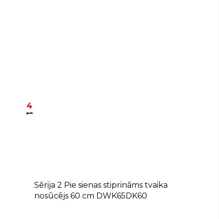
4
gadu
A
Sērija 2 Pie sienas stiprināms tvaika
nosūcējs 60 cm DWK65DK60