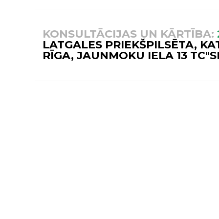
KONSULTĀCIJAS UN KĀRTĪBA:
LATGALES PRIEKŠPILSĒTA, KA
RĪGA, JAUNMOKU IELA 13 TC"
MŪSU VEIKALS