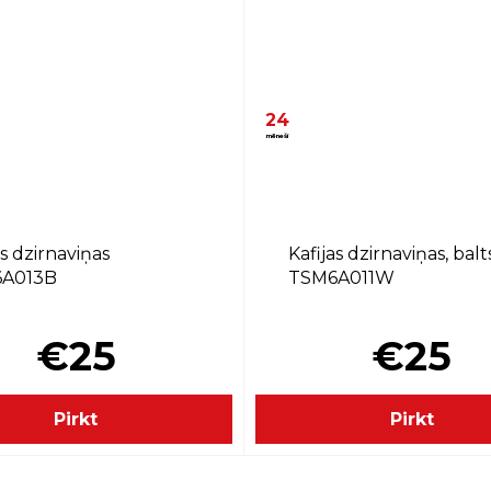
24
mēneši
as dzirnaviņas
Kafijas dzirnaviņas, balt
A013B
TSM6A011W
€25
€25
Pirkt
Pirkt