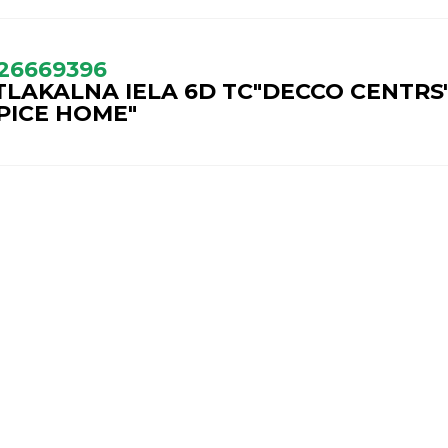
26669396
TLAKALNA IELA 6D TC"DECCO CENTRS
SPICE HOME"
GARANTIJAS SERVISS