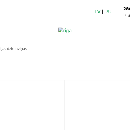
28
LV
|
RU
Rī
fijas dzirnaviņas