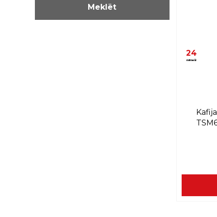
24
mēneši
Kafij
TSM6