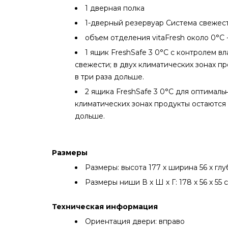
1 дверная полка
1-дверный резервуар Система свежес
объем отделения vitaFresh около 0°C -
1 ящик FreshSafe 3 0°C с контролем в
свежести; в двух климатических зонах п
в три раза дольше.
2 ящика FreshSafe 3 0°C для оптималь
климатических зонах продукты остаются 
дольше.
Размеры
Размеры: высота 177 х ширина 56 х глу
Размеры ниши В х Ш х Г: 178 х 56 х 55 с
Техническая информация
Ориентация двери: вправо