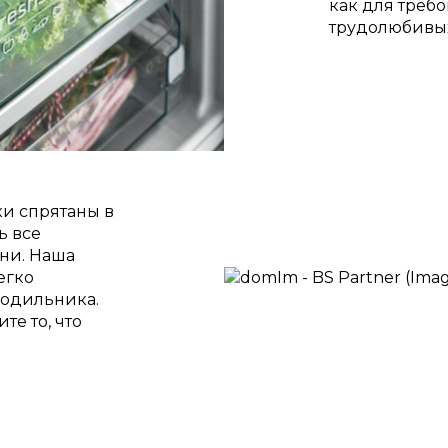
как для требо
трудолюбивых
ки спрятаны в
ь все
они. Наша
егко
лодильника.
те то, что