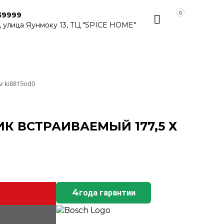
0
39999
, улица Яунмоку 13, ТЦ "SPICE HOME"
м ki8815od0
К ВСТРАИВАЕМЫЙ 177,5 Х
4
года гарантии