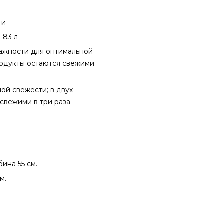
ти
 83 л
лажности для оптимальной
родукты остаются свежими
ной свежести; в двух
свежими в три раза
бина 55 см.
м.