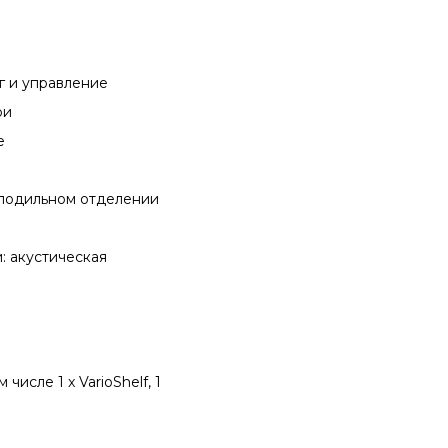
г и управление
ри
е
олодильном отделении
: акустическая
числе 1 x VarioShelf, 1