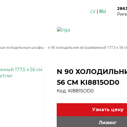
286
LV
|
RU
Рига
ные холодильные шкафы
n 90 холодильник встраиваемый 177,5 х 56 с
-
N 90 ХОЛОДИЛЬНИ
56 СМ KI8815OD0
Код: KI8815OD0
Узнать цену
Лизинг