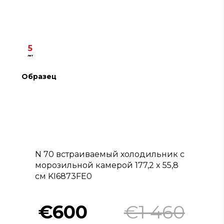
5
лет
Образец
B
N 70 встраиваемый холодильник с
морозильной камерой 177,2 x 55,8
см KI6873FE0
€600
€1 460