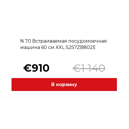
B
N 70 Встраиваемая посудомоечная
машина 60 см XXL S257ZB802E
€910
€1 140
В корзину