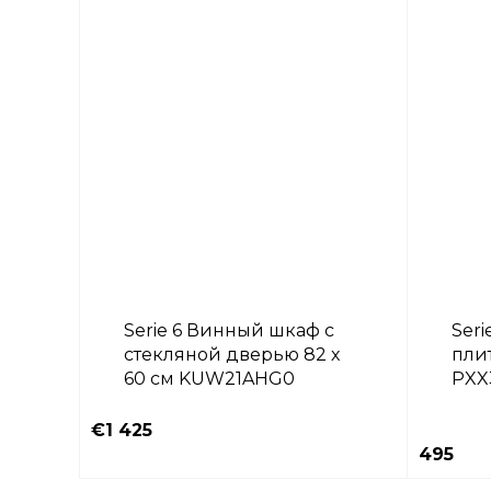
Serie 6 Винный шкаф с
Ser
стекляной дверью 82 х
пли
60 см KUW21AHG0
PXX
⠀⠀⠀
€1 425
495