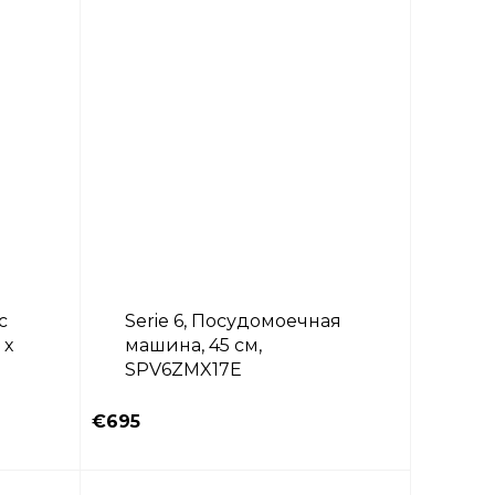
с
Serie 6, Посудомоечная
 х
машина, 45 см,
SPV6ZMX17E
€695