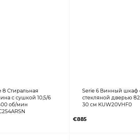
e 8 Стиральная
Serie 6 Винный шкаф 
на c сушкой 10,5/6
стекляной дверью 82
400 об/мин
30 см KUW20VHF0
254ARSN
€885