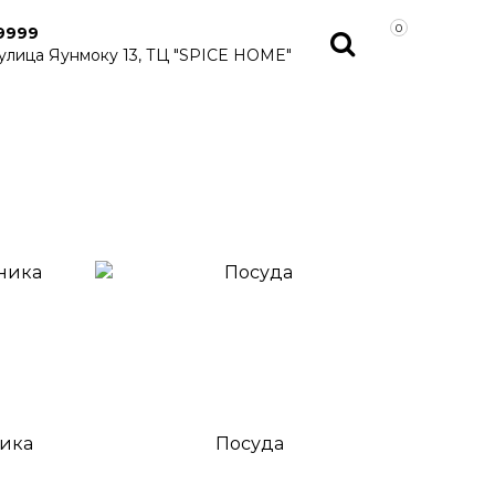
0
9999
 улица Яунмоку 13, ТЦ "SPICE HOME"
ника
Посуда