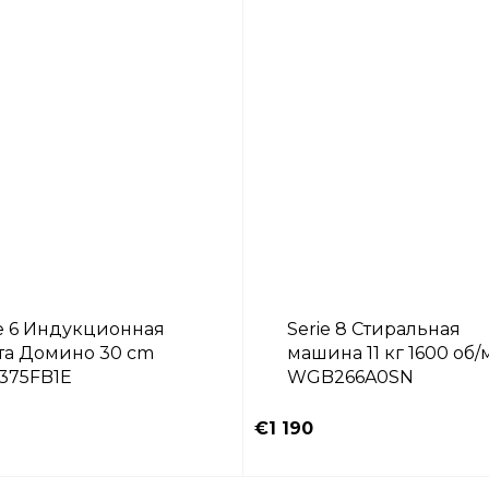
ie 6 Индукционная
Serie 8 Стиральная
та Домино 30 cm
машина 11 кг 1600 об
375FB1E
WGB266A0SN
⠀⠀⠀⠀⠀⠀⠀⠀⠀⠀⠀⠀⠀⠀⠀⠀⠀
€1 190