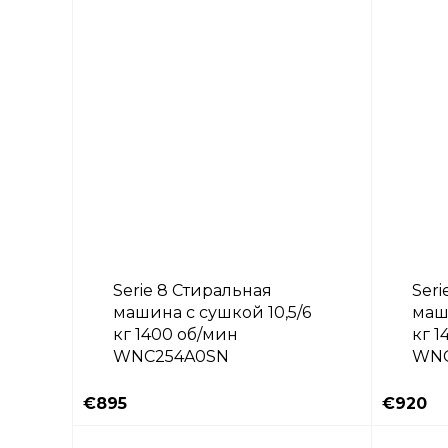
Serie 8 Стиральная
Seri
машина с сушкой 10,5/6
маши
кг 1400 об/мин
кг 1
WNC254A0SN
WNC
€895
€920