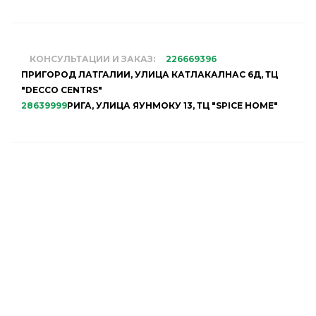
КОНСУЛЬТАЦИИ И ЗАКАЗ:
226669396
ПРИГОРОД ЛАТГАЛИИ, УЛИЦА КАТЛАКАЛНАС 6Д, ТЦ
"DECCO CENTRS"
28639999
РИГА, УЛИЦА ЯУНМОКУ 13, ТЦ "SPICE HOME"
НАШ МАГАЗИН