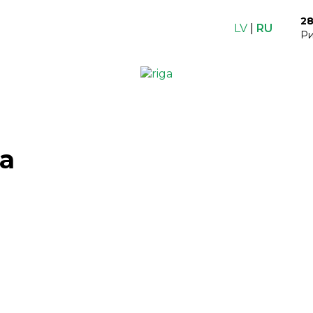
2
LV
|
RU
Ри
а