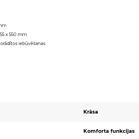
8 mm
 455 x 550 mm
norādītos iebūvēšanas
Krāsa
Komforta funkcijas