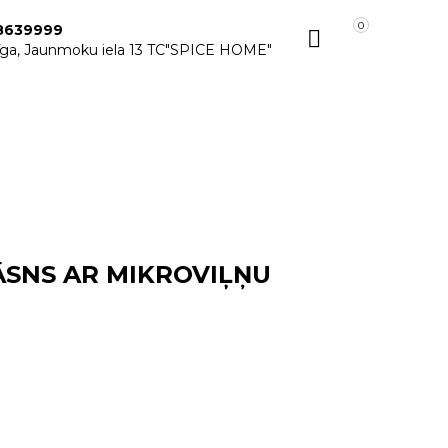
0
8639999
īga, Jaunmoku iela 13 TC"SPICE HOME"
ĀSNS AR MIKROVIĻŅU
⠀⠀⠀⠀⠀⠀⠀⠀⠀⠀⠀⠀⠀⠀⠀⠀