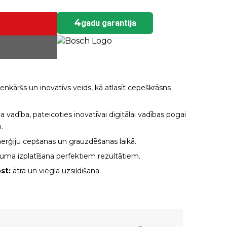
4
gadu garantija
ienkāršs un inovatīvs veids, kā atlasīt cepeškrāsns
a vadība, pateicoties inovatīvai digitālai vadības pogai
.
erģiju cepšanas un grauzdēšanas laikā.
uma izplatīšana perfektiem rezultātiem.
st:
ātra un viegla uzsildīšana.