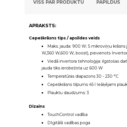
VISS PAR PRODUKTU
PAPILDUS
APRAKSTS:
Cepeškrāsns tips / apsildes veids
Maks. jauda: 900 W; 5 mikroviļņu krāsns 
W,360 W,600 W, boost), pievienots Inverto
Viedā invertora tehnoloģija: ilgstošas da
jauda tiks ierobežota uz 600 W
Temperatūras diapazons 30 - 230 °C
Cepeškrāsns tilpums 45 l Ieāķējami plaukt
Plauktu daudzums: 3
Dizains
TouchControl vadība
DIgitālā vadības poga