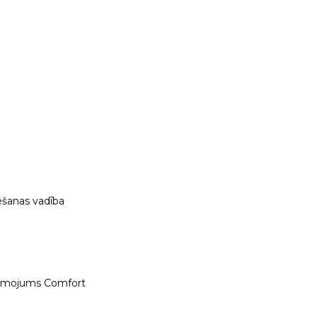
ēšanas vadība
ismojums Comfort