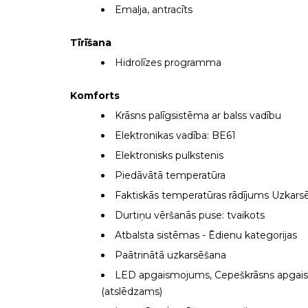
Emalja, antracīts
Tīrīšana
Hidrolīzes programma
Komforts
Krāsns palīgsistēma ar balss vadību
Elektronikas vadība: BE61
Elektronisks pulkstenis
Piedāvātā temperatūra
Faktiskās temperatūras rādījums Uzkars
Durtiņu vēršanās puse: tvaikots
Atbalsta sistēmas - Ēdienu kategorijas
Paātrinātā uzkarsēšana
LED apgaismojums, Cepeškrāsns apga
(atslēdzams)