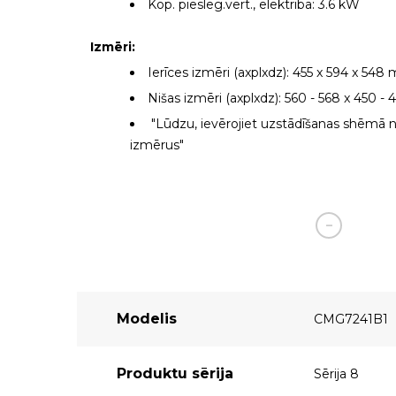
Kop. pieslēg.vērt., elektrība: 3.6 kW
Izmēri:
Ierīces izmēri (axplxdz): 455 x 594 x 54
Nišas izmēri (axplxdz): 560 - 568 x 450 -
"Lūdzu, ievērojiet uzstādīšanas shēmā 
izmērus"
Modelis
CMG7241B1
Produktu sērija
Sērija 8