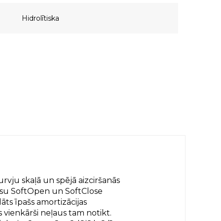
Hidrolītiska
rvju skaļā un spējā aizciršanās
Mūsu SoftOpen un SoftClose
dāts īpašs amortizācijas
 vienkārši neļaus tam notikt.