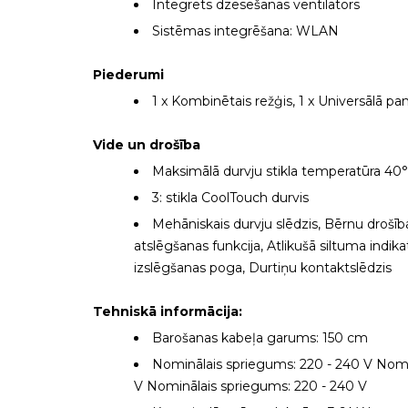
Integrēts dzesēšanas ventilators
Sistēmas integrēšana: WLAN
Piederumi
1 x Kombinētais režģis, 1 x Universālā pa
Vide un drošība
Maksimālā durvju stikla temperatūra 40
3: stikla CoolTouch durvis
Mehāniskais durvju slēdzis, Bērnu drošīb
atslēgšanas funkcija, Atlikušā siltuma indika
izslēgšanas poga, Durtiņu kontaktslēdzis
Tehniskā informācija:
Barošanas kabeļa garums: 150 cm
Nominālais spriegums: 220 - 240 V Nomi
V Nominālais spriegums: 220 - 240 V