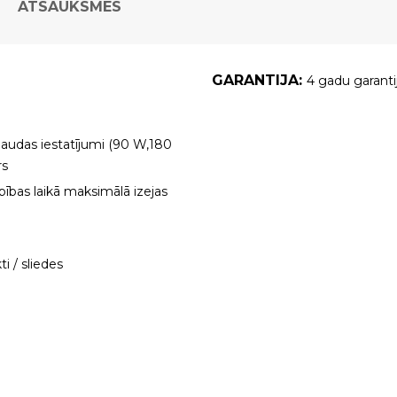
ATSAUKSMES
GARANTIJA:
4 gadu garanti
jaudas iestatījumi (90 W,180
rs
rbības laikā maksimālā izejas
i / sliedes