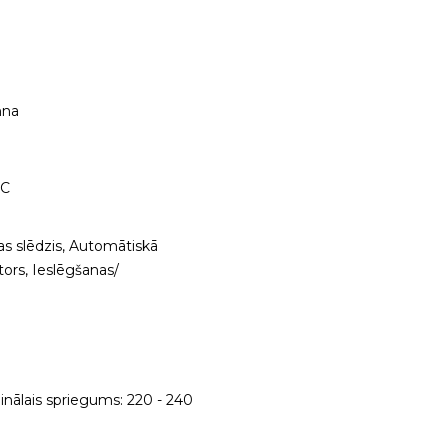
nna
°C
as slēdzis, Automātiskā
tors, Ieslēgšanas/
nālais spriegums: 220 - 240