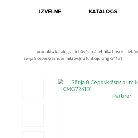
IZVĒLNE
KATALOGS
produktu katalogs
iebūvējamā tehnika bosch
iebūv
-
-
sērija 8 cepeškrāsns ar mikroviļņu funkciju cmg7241