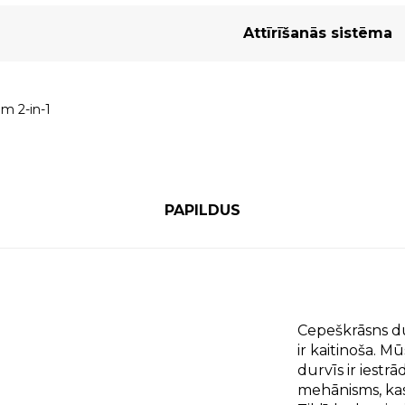
Attīrīšanās sistēma
em 2-in-1
PAPILDUS
Cepeškrāsns du
ir kaitinoša. 
durvīs ir iestrā
mehānisms, kas