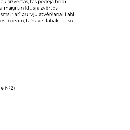
iek aizvērtas, tās pēdējā brīdī
i maigi un klusi aizvērtos.
ms ir arī durvju atvēršanai. Labi
ns durvīm, taču vēl labāk – jūsu