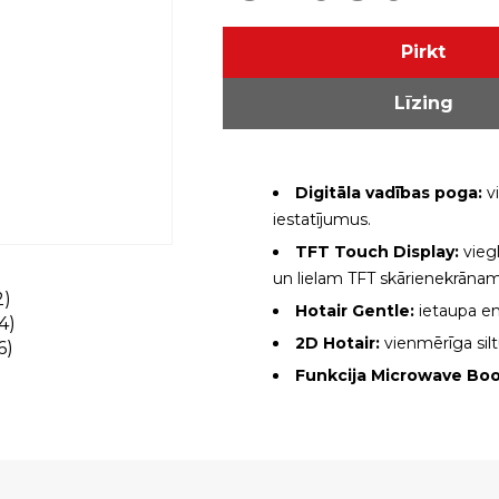
Pirkt
Līzing
Digitāla vadības poga:
v
iestatījumus.
TFT Touch Display:
viegl
un lielam TFT skārienekrānam
Hotair Gentle:
ietaupa en
2D Hotair:
vienmērīga silt
Funkcija Microwave Boo