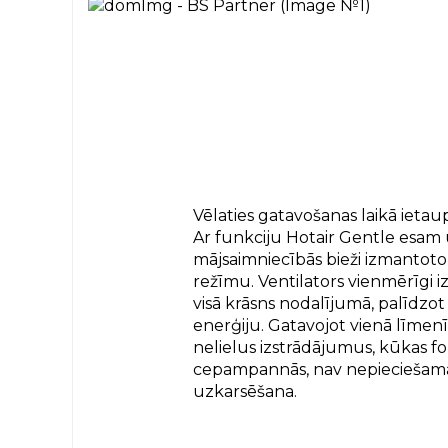
Vēlaties gatavošanas laikā ietau
Ar funkciju Hotair Gentle esam 
mājsaimniecībās bieži izmantoto
režīmu. Ventilators vienmērīgi 
visā krāsns nodalījumā, palīdzot
enerģiju. Gatavojot vienā līmen
nelielus izstrādājumus, kūkas fo
cepampannās, nav nepieciešama
uzkarsēšana.