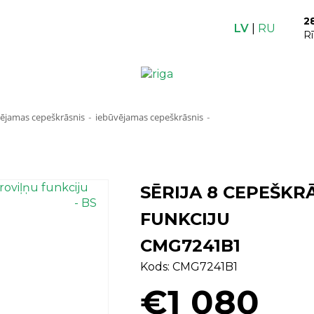
2
LV
|
RU
R
ējamas cepeškrāsnis
iebūvējamas cepeškrāsnis
-
-
b1⠀⠀⠀⠀⠀⠀⠀⠀⠀⠀⠀⠀⠀⠀⠀⠀⠀⠀⠀⠀⠀
SĒRIJA 8 CEPEŠKR
FUNKCIJU
CMG7241B1⠀⠀⠀⠀⠀
Kods: CMG7241B1
€1 080