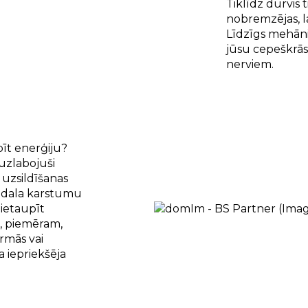
Tiklīdz durvis t
nobremzējas, la
Līdzīgs mehānis
jūsu cepeškrās
nerviem.
pīt enerģiju?
uzlabojuši
 uzsildīšanas
izdala karstumu
 ietaupīt
ī, piemēram,
rmās vai
 iepriekšēja