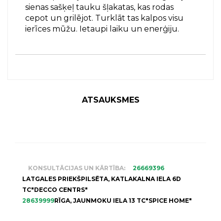
sienas sašķeļ tauku šļakatas, kas rodas
cepot un grilējot. Turklāt tas kalpos visu
ierīces mūžu. Ietaupi laiku un enerģiju.
ATSAUKSMES
KONSULTĀCIJAS UN KĀRTĪBA:
26669396
LATGALES PRIEKŠPILSĒTA, KATLAKALNA IELA 6D
TC"DECCO CENTRS"
28639999
RĪGA, JAUNMOKU IELA 13 TC"SPICE HOME"