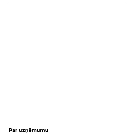
MŪSU VEIKALS
GARANTIJAS SERVISS
Par uzņēmumu