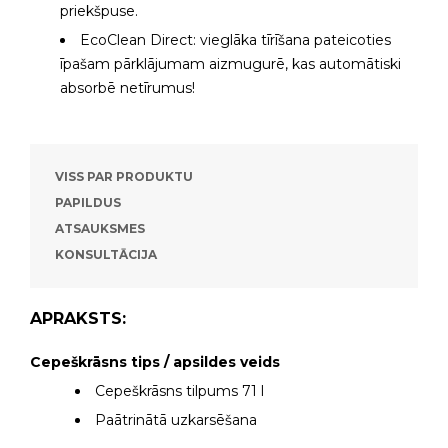
priekšpuse.
EcoClean Direct: vieglāka tīrīšana pateicoties
īpašam pārklājumam aizmugurē, kas automātiski
absorbē netīrumus!
VISS PAR PRODUKTU
PAPILDUS
ATSAUKSMES
KONSULTĀCIJA
APRAKSTS:
Cepeškrāsns tips / apsildes veids
Cepeškrāsns tilpums 71 l
Paātrinātā uzkarsēšana