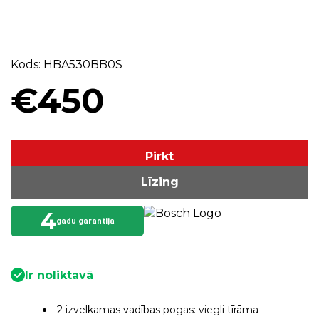
⠀⠀⠀⠀⠀⠀⠀⠀⠀⠀⠀⠀⠀⠀⠀⠀⠀⠀⠀⠀⠀⠀⠀
⠀⠀⠀⠀⠀⠀⠀⠀⠀⠀⠀⠀⠀⠀⠀⠀⠀⠀⠀⠀⠀⠀⠀
Kods: HBA530BB0S
€450
Pirkt
Līzing
4
gadu garantija
Ir noliktavā
2 izvelkamas vadības pogas: viegli tīrāma