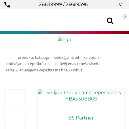
28639999
/
26669396
LV
0
produktu katalogs
iebūvējamā tehnika bosch
-
-
iebūvējamas cepeškrāsnis
iebūvējamas cepeškrāsnis
-
-
sērija 2 iebūvējama cepeškrāsns hba530bb0s
⠀⠀⠀⠀⠀⠀⠀⠀⠀⠀⠀⠀⠀⠀⠀⠀⠀⠀⠀⠀⠀⠀⠀
⠀⠀⠀⠀⠀⠀⠀⠀⠀⠀⠀⠀⠀⠀⠀⠀⠀⠀⠀⠀⠀⠀⠀