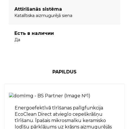
Attīrīšanās sistēma
Katalītiska aizmugurējā siena
Есть в наличии
Да
PAPILDUS
Energoefektīvā tīrīšanas palīgfunkcija
EcoClean Direct atvieglo cepeškrāšņu
tīrīšanu. Īpašais mikrosmalku keramisko
lodīšu pārklājums uz krāsns aizmugurējās