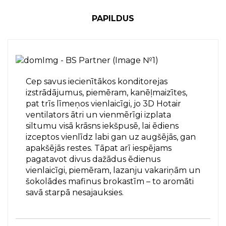
PAPILDUS
Cep savus iecienītākos konditorejas
izstrādājumus, piemēram, kanēļmaizītes,
pat trīs līmeņos vienlaicīgi, jo 3D Hotair
ventilators ātri un vienmērīgi izplata
siltumu visā krāsns iekšpusē, lai ēdiens
izceptos vienlīdz labi gan uz augšējās, gan
apakšējās restes. Tāpat arī iespējams
pagatavot divus dažādus ēdienus
vienlaicīgi, piemēram, lazanju vakariņām un
šokolādes mafinus brokastīm – to aromāti
savā starpā nesajauksies.