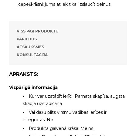
cepeškrāsni; jums atliek tikai izslaucīt pelnus.
VISS PAR PRODUKTU
PAPILDUS
ATSAUKSMES
KONSULTĀCIJA
APRAKSTS:
Vispārīgā informācija
Kur var uzstādīt ierīci: Pamata skapīša, augsta
skapja uzstādīšana
Vai dažu plīts virsmu vadības ierīces ir
integrētas: Nē
Produkta galvenā krāsa: Melns