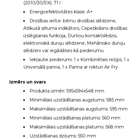
(2010/30/EK): 71 l
Energoefektivitātes klase: A+
Drošības ierīce: bērnu drošības slēdzene,
Atlikušā siltuma indikātors, Cepeškrāsns drošības
izslēgšanas funkcija, Durtiņu kontaktslēdzis,
elektroniskā durvju slēdzene, Mehānisko durvju
slēdzeni var iegādāties kā piederumu
Iekļautie piederumi: 1 x Kombinētais režģis, 1 x
Universālā panna, 1 x Panna ar rokturi Air Fry
Izmērs un svars
Produkta izmēri: 595x594x548 mm
Minimālais uzstādīšanas augstums: 585 mm
Maksimālais uzstādīšanas augstums: 595 mm
Minimālais uzstādīšanas platums: 560 mm
Maksimālais uzstādīšanas platums: 568 mm
Uzstādīšanas dziļums: 550 mm