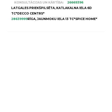
KONSULTĀCIJAS UN KĀRTĪBA:
26669396
LATGALES PRIEKŠPILSĒTA, KATLAKALNA IELA 6D
TC"DECCO CENTRS"
28639999
RĪGA, JAUNMOKU IELA 13 TC"SPICE HOME"
MŪSU VEIKALS