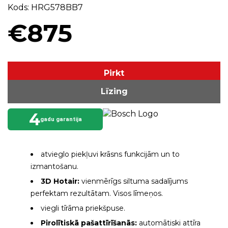
Kods: HRG578BB7
€875
Pirkt
Līzing
4
gadu garantija
atvieglo piekļuvi krāsns funkcijām un to
izmantošanu.
3D Hotair:
vienmērīgs siltuma sadalījums
perfektam rezultātam. Visos līmeņos.
viegli tīrāma priekšpuse.
Pirolītiskā pašattīrīšanās:
automātiski attīra