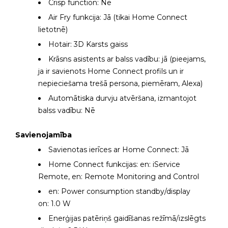
Crisp function: Nē
Air Fry funkcija: Jā (tikai Home Connect
lietotnē)
Hotair: 3D Karsts gaiss
Krāsns asistents ar balss vadību: jā (pieejams,
ja ir savienots Home Connect profils un ir
nepieciešama trešā persona, piemēram, Alexa)
Automātiska durvju atvēršana, izmantojot
balss vadību: Nē
Savienojamība
Savienotas ierīces ar Home Connect: Jā
Home Connect funkcijas: en: iService
Remote, en: Remote Monitoring and Control
en: Power consumption standby/display
on: 1.0 W
Enerģijas patēriņš gaidīšanas režīmā/izslēgts