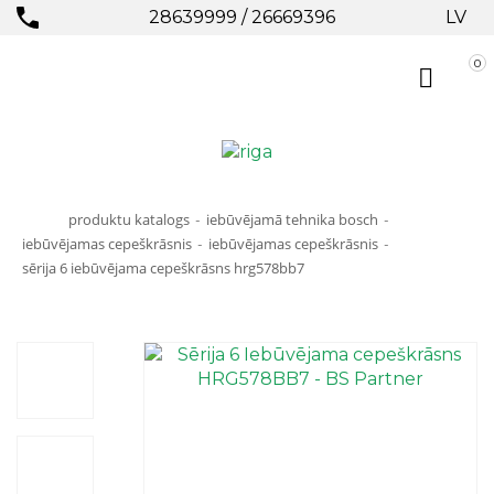
28639999
/
26669396
LV
0
produktu katalogs
iebūvējamā tehnika bosch
-
-
iebūvējamas cepeškrāsnis
iebūvējamas cepeškrāsnis
-
-
sērija 6 iebūvējama cepeškrāsns hrg578bb7