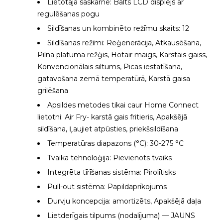
Lietotāja saskarne: Balts LCD displejs ar
regulēšanas pogu
Sildīšanas un kombinēto režīmu skaits: 12
Sildīšanas režīmi: Reģenerācija, Atkausēšana,
Pilna platuma režģis, Hotair maigs, Karstais gaiss,
Konvencionālais siltums, Picas iestatīšana,
gatavošana zemā temperatūrā, Karstā gaisa
grilēšana
Apsildes metodes tikai caur Home Connect
lietotni: Air Fry- karstā gais fritieris, Apakšējā
sildīšana, Ļaujiet atpūsties, priekšsildīšana
Temperatūras diapazons (°C): 30-275 °C
Tvaika tehnoloģija: Pievienots tvaiks
Integrēta tīrīšanas sistēma: Pirolītisks
Pull-out sistēma: Papildaprīkojums
Durvju koncepcija: amortizēts, Apakšējā daļa
Lietderīgais tilpums (nodalījuma) — JAUNS