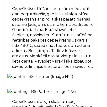
Cepeškrāsns tīrīšana ar rokām mēdz būt
gan nogurdinoša, gan laikietilpīga. Mūsu
cepeškrāsnis ar pirolītiskās pašattīrīšanās
sistēmu ļaus jums uz mūžiem atvadīties no
šī netīrā darbiņa. Ekrānā izvēlieties
funkciju, nospiediet “Start” un atkarībā no
netīrības pakāpes cepeškrāsns uzkarsīs
līdz 480°C, sadedzinot taukus un ēdiena
atliekas. Bez ķīmijas. Tiklīdz krāsns ir
atdzisusi, vienkārši noslaukiet pelnus – un
lieta darīta. Pavadiet vairāk laika, izbaudot
savus kulinārijas meistardarbus, nevis tīrot.
Cepeškrāsns durvju skaļā un spējā
aizciršanās ir kaitinoša. Mūsu SoftOpen un