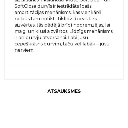
SoftClose durvīs ir iestrādāts īpašs
amortizācijas mehānisms, kas vienkārši
neļaus tam notikt. Tiklīdz durvis tiek
aizvērtas, tās pēdējā brīdī nobremzējas, lai
maigi un klusi aizvērtos. Līdzīgs mehānisms
ir arī durvju atvēršanai. Labi jūsu
cepeškrāsns durvīm, taču vēl labāk – jūsu
nerviem.
ATSAUKSMES