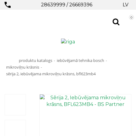
28639999
/
26669396
LV
0
produktu katalogs
iebūvējamā tehnika bosch
-
-
mikroviļņu krāsnis
-
sērija 2, iebūvējama mikroviļņu krāsns, bfl623mb4