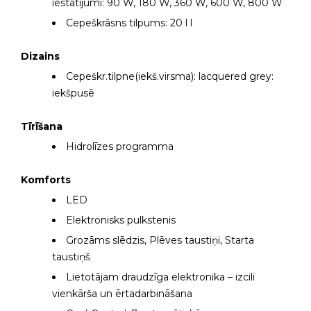
iestatījumi: 90 W, 180 W, 360 W, 600 W, 800 W
Cepeškrāsns tilpums: 20 l l
Dizains
Cepeškr.tilpne(iekš.virsma): lacquered grey:
iekšpusē
Tīrīšana
Hidrolīzes programma
Komforts
LED
Elektronisks pulkstenis
Grozāms slēdzis, Plēves taustiņi, Starta
taustiņš
Lietotājam draudzīga elektronika – izcili
vienkārša un ērtadarbināšana