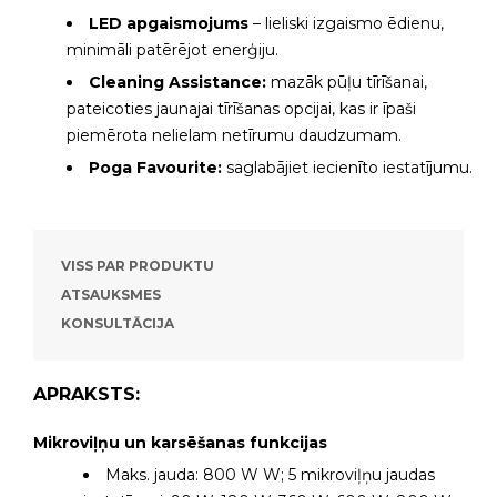
LED apgaismojums
– lieliski izgaismo ēdienu,
minimāli patērējot enerģiju.
Cleaning Assistance:
mazāk pūļu tīrīšanai,
pateicoties jaunajai tīrīšanas opcijai, kas ir īpaši
piemērota nelielam netīrumu daudzumam.
Poga Favourite:
saglabājiet iecienīto iestatījumu.
VISS PAR PRODUKTU
ATSAUKSMES
KONSULTĀCIJA
APRAKSTS:
Mikroviļņu un karsēšanas funkcijas
Maks. jauda: 800 W W; 5 mikroviļņu jaudas