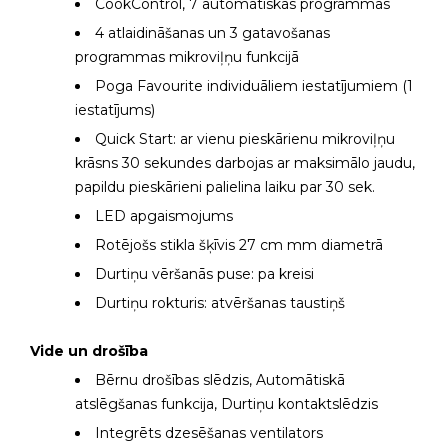
CookControl, 7 automātiskās programmas
4 atlaidināšanas un 3 gatavošanas
programmas mikroviļņu funkcijā
Poga Favourite individuāliem iestatījumiem (1
iestatījums)
Quick Start: ar vienu pieskārienu mikroviļņu
krāsns 30 sekundes darbojas ar maksimālo jaudu,
papildu pieskārieni palielina laiku par 30 sek.
LED apgaismojums
Rotējošs stikla šķīvis 27 cm mm diametrā
Durtiņu vēršanās puse: pa kreisi
Durtiņu rokturis: atvēršanas taustiņš
Vide un drošība
Bērnu drošības slēdzis, Automātiskā
atslēgšanas funkcija, Durtiņu kontaktslēdzis
Integrēts dzesēšanas ventilators