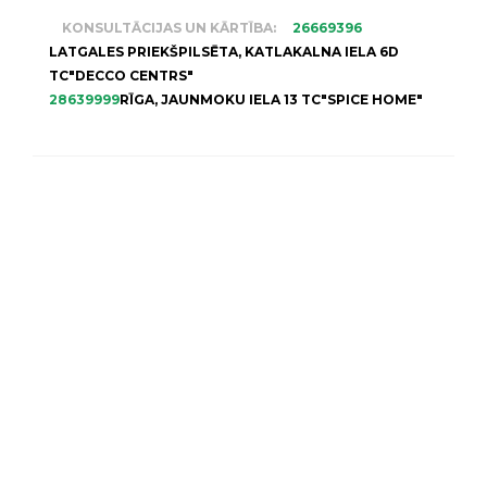
KONSULTĀCIJAS UN KĀRTĪBA:
26669396
LATGALES PRIEKŠPILSĒTA, KATLAKALNA IELA 6D
TC"DECCO CENTRS"
28639999
RĪGA, JAUNMOKU IELA 13 TC"SPICE HOME"
MŪSU VEIKALS