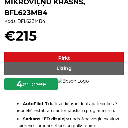
MIKROVIĻŅU KRĀSNS,
BFL623MB4
Kods: BFL623MB4
€215
Pirkt
Līzing
4
gadu garantija
AutoPilot 7:
katrs ēdiens ir ideāls, pateicoties 7
iepriekš iestatītām, automātiskām programmām.
Sarkans LED displejs:
nodrošina vieglu piekļuvi
taimerim, hronometram un pulkstenim.