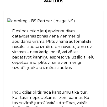
PAPILDUS
FlexInduction ļauj apvienot divas
gatavošanas zonas vienā vienmērīgi
apsildāmā virsmā. Plīts virsma automātiski
nosaka trauka izmēru un novietojumu uz
virsmas – neatkarīgi no tā, vai vēlies
pagatavot kanniņu espreso vai uzsildīt lielu
cepešpannu, plīts virsma vienmērīgi
uzsildīs jebkura izmēra traukus.
Indukcijas plītis rada karstumu tikai tur,
kur tas ir nepieciešams – zem pannas. Ko
tas nozīmē jums? Vairāk drošības, vairāk