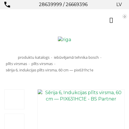
28639999
/
26669396
LV
0
produktu katalogs
iebūvējamā tehnika bosch
-
-
plīts virsmas
plīts virsmas
-
-
sērija 6, indukcijas plīts virsma, 60 cm — pix631hc1e