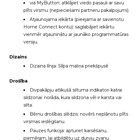
via MyButton: atklājiet viedo pasauli ar savu
plīts virsmu (nepieciešami partneru pakalpojumi).
Atjaunojama iekārta (pieejama ar savienotu
Home Connect kontu): saglabājiet iekārtu
vienmēr atjauninātu ar jaunāko programmatūras
versiju.
Dizains
Dizaina līnija: Slīpa maliņa priekšpusē
Drošība
Divpakāpju atlikušā siltuma indikatori katrai
sildzonai: norāda, kura sildzona vēl ir karsta vai
silta.
Bērnu drošības slēdzis: novērš neplānotu plīts
virsmas ieslēgšanu.
Pauzes funkcija: apturiet karsēšanu,
piemēram, lai atbildētu uz durvju zvanu.