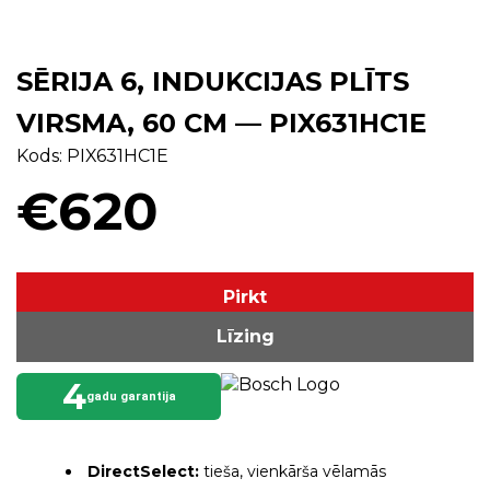
SĒRIJA 6, INDUKCIJAS PLĪTS
VIRSMA, 60 CM — PIX631HC1E
Kods: PIX631HC1E
€620
Pirkt
Līzing
4
gadu garantija
DirectSelect:
tieša, vienkārša vēlamās