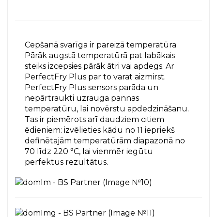
Cepšanā svarīga ir pareizā temperatūra.
Pārāk augstā temperatūrā pat labākais
steiks izcepsies pārāk ātri vai apdegs. Ar
PerfectFry Plus par to varat aizmirst.
PerfectFry Plus sensors parāda un
nepārtraukti uzrauga pannas
temperatūru, lai novērstu apdedzināšanu.
Tas ir piemērots arī daudziem citiem
ēdieniem: izvēlieties kādu no 11 iepriekš
definētajām temperatūrām diapazonā no
70 līdz 220 °C, lai vienmēr iegūtu
perfektus rezultātus.