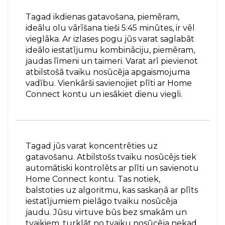
Tagad ikdienas gatavošana, piemēram,
ideālu olu vārīšana tieši 5:45 minūtes, ir vēl
vieglāka. Ar izlases pogu jūs varat saglabāt
ideālo iestatījumu kombināciju, piemēram,
jaudas līmeni un taimeri. Varat arī pievienot
atbilstošā tvaiku nosūcēja apgaismojuma
vadību. Vienkārši savienojiet plīti ar Home
Connect kontu un iesākiet dienu viegli.
Tagad jūs varat koncentrēties uz
gatavošanu. Atbilstošs tvaiku nosūcējs tiek
automātiski kontrolēts ar plīti un savienotu
Home Connect kontu. Tas notiek,
balstoties uz algoritmu, kas saskaņā ar plīts
iestatījumiem pielāgo tvaiku nosūcēja
jaudu. Jūsu virtuve būs bez smakām un
tvaikiem, turklāt no tvaiku nosūcēja nekad