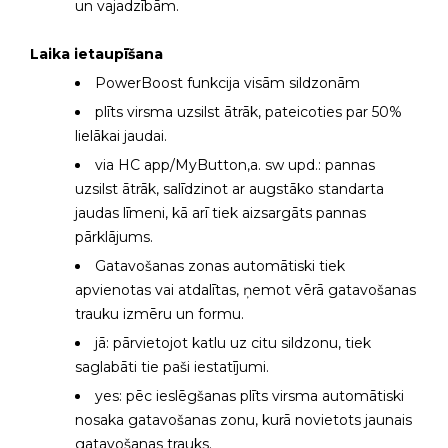
un vajadzībām.
Laika ietaupīšana
PowerBoost funkcija visām sildzonām
plīts virsma uzsilst ātrāk, pateicoties par 50%
lielākai jaudai.
via HC app/MyButton,a. sw upd.: pannas
uzsilst ātrāk, salīdzinot ar augstāko standarta
jaudas līmeni, kā arī tiek aizsargāts pannas
pārklājums.
Gatavošanas zonas automātiski tiek
apvienotas vai atdalītas, ņemot vērā gatavošanas
trauku izmēru un formu.
jā: pārvietojot katlu uz citu sildzonu, tiek
saglabāti tie paši iestatījumi.
yes: pēc ieslēgšanas plīts virsma automātiski
nosaka gatavošanas zonu, kurā novietots jaunais
gatavošanas trauks.