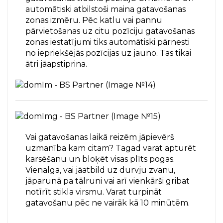
automātiski atbilstoši maina gatavošanas
zonas izmēru. Pēc katlu vai pannu
pārvietošanas uz citu pozīciju gatavošanas
zonas iestatījumi tiks automātiski pārnesti
no iepriekšējās pozīcijas uz jauno. Tas tikai
ātri jāapstiprina.
Vai gatavošanas laikā reizēm jāpievērš
uzmanība kam citam? Tagad varat apturēt
karsēšanu un bloķēt visas plīts pogas.
Vienalga, vai jāatbild uz durvju zvanu,
jāparunā pa tālruni vai arī vienkārši gribat
notīrīt stikla virsmu. Varat turpināt
gatavošanu pēc ne vairāk kā 10 minūtēm.