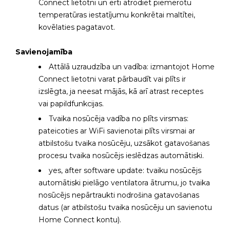
Connect lietotni un ērti atrodiet piemērotu
temperatūras iestatījumu konkrētai maltītei,
kovēlaties pagatavot.
Savienojamība
Attālā uzraudzība un vadība: izmantojot Home
Connect lietotni varat pārbaudīt vai plīts ir
izslēgta, ja neesat mājās, kā arī atrast receptes
vai papildfunkcijas.
Tvaika nosūcēja vadība no plīts virsmas:
pateicoties ar WiFi savienotai plīts virsmai ar
atbilstošu tvaika nosūcēju, uzsākot gatavošanas
procesu tvaika nosūcējs ieslēdzas automātiski.
yes, after software update: tvaiku nosūcējs
automātiski pielāgo ventilatora ātrumu, jo tvaika
nosūcējs nepārtraukti nodrošina gatavošanas
datus (ar atbilstošu tvaika nosūcēju un savienotu
Home Connect kontu).