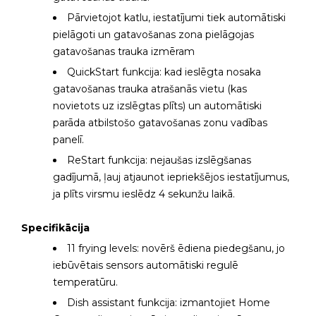
Pārvietojot katlu, iestatījumi tiek automātiski
pielāgoti un gatavošanas zona pielāgojas
gatavošanas trauka izmēram
QuickStart funkcija: kad ieslēgta nosaka
gatavošanas trauka atrašanās vietu (kas
novietots uz izslēgtas plīts) un automātiski
parāda atbilstošo gatavošanas zonu vadības
panelī.
ReStart funkcija: nejaušas izslēgšanas
gadījumā, ļauj atjaunot iepriekšējos iestatījumus,
ja plīts virsmu ieslēdz 4 sekunžu laikā.
Specifikācija
11 frying levels: novērš ēdiena piedegšanu, jo
iebūvētais sensors automātiski regulē
temperatūru.
Dish assistant funkcija: izmantojiet Home