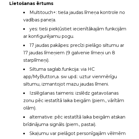
Lietošanas ērtums
Multitouch+: tieša jaudas līmeņa kontrole no
vadības paneļa.
yes: tieši piekļūstiet iecienītākajām funkcijām
ar konfigurējamu pogu.
17 jaudas pakāpes: precīzi pielāgo siltumu ar
17 jaudas līmeņiem (9 galvenie līmeņi un 8
starplīmeņi).
Siltuma saglab.funkcija: via HC
app/MyButton,a. sw upd.: uztur vienmērīgu
siltumu, izmantojot mazu jaudas līmeni.
Izslēgšanas taimeris: izslēdz gatavošanas
zonu pēc iestatītā laika beigām (piem., vārītām
olām).
alternative: pēc iestatītā laika beigām atskan
brīdinājuma signāls (piem., pastai).
Skaļumu var pielāgot personīgajām vēlmēm