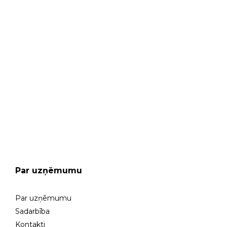
MŪSU VEIKALS
GARANTIJAS SERVISS
Par uzņēmumu
Par uzņēmumu
Sadarbība
Kontakti