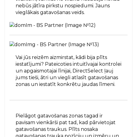
nebūs jātīra pirkstu nospiedumi. Jauns
vieglākais gatavošanas veids.
Vai jūs reizēm aizmirstat, kādi bija plīts
iestatījumi? Pateicoties intuitīvajai kontrolei
un apgaismotajai līnijai, DirectSelect ļauj
jums tieši, ātri un viegli atlasīt gatavošanas
zonas un iestatīt konkrētu jaudas līmeni.
Pielāgot gatavošanas zonas tagad ir
pavisam vienkārši pat tad, kad pārvietojat
gatavošanas traukus. Plīts nosaka
gatavošanas trauka pozīciju un izmēru un