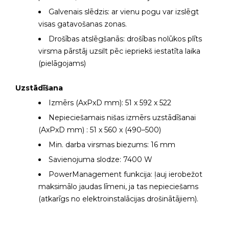
Galvenais slēdzis: ar vienu pogu var izslēgt
visas gatavošanas zonas.
Drošības atslēgšanās: drošības nolūkos plīts
virsma pārstāj uzsilt pēc iepriekš iestatīta laika
(pielāgojams)
Uzstādīšana
Izmērs (AxPxD mm): 51 x 592 x 522
Nepieciešamais nišas izmērs uzstādīšanai
(AxPxD mm) : 51 x 560 x (490–500)
Min. darba virsmas biezums: 16 mm
Savienojuma slodze: 7400 W
PowerManagement funkcija: ļauj ierobežot
maksimālo jaudas līmeni, ja tas nepieciešams
(atkarīgs no elektroinstalācijas drošinātājiem).