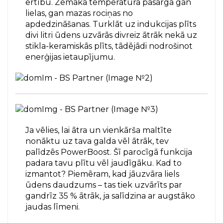
ērtību. Zemāka temperatūra pasargā gan
lielas, gan mazas rociņas no
apdedzināšanas. Turklāt uz indukcijas plīts
divi litri ūdens uzvārās divreiz ātrāk nekā uz
stikla-keramiskās plīts, tādējādi nodrošinot
enerģijas ietaupījumu.
Ja vēlies, lai ātra un vienkārša maltīte
nonāktu uz tava galda vēl ātrāk, tev
palīdzēs PowerBoost. Šī parocīgā funkcija
padara tavu plītu vēl jaudīgāku. Kad to
izmantot? Piemēram, kad jāuzvāra liels
ūdens daudzums – tas tiek uzvārīts par
gandrīz 35 % ātrāk, ja salīdzina ar augstāko
jaudas līmeni.