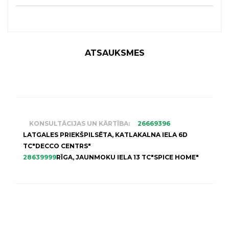
ATSAUKSMES
KONSULTĀCIJAS UN KĀRTĪBA:
26669396
LATGALES PRIEKŠPILSĒTA, KATLAKALNA IELA 6D
TC"DECCO CENTRS"
28639999
RĪGA, JAUNMOKU IELA 13 TC"SPICE HOME"