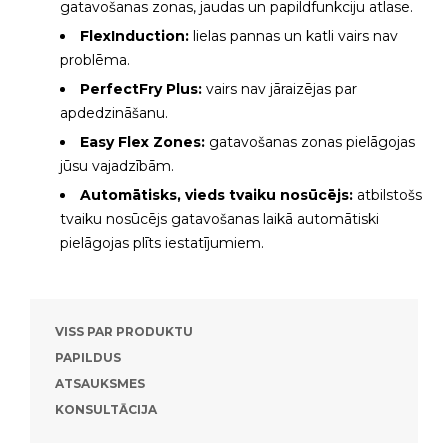
gatavošanas zonas, jaudas un papildfunkciju atlase.
FlexInduction:
lielas pannas un katli vairs nav
problēma.
PerfectFry Plus:
vairs nav jāraizējas par
apdedzināšanu.
Easy Flex Zones:
gatavošanas zonas pielāgojas
jūsu vajadzībām.
Automātisks, vieds tvaiku nosūcējs:
atbilstošs
tvaiku nosūcējs gatavošanas laikā automātiski
pielāgojas plīts iestatījumiem.
VISS PAR PRODUKTU
PAPILDUS
ATSAUKSMES
KONSULTĀCIJA