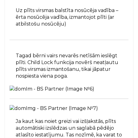
Uz plīts virsmas balstīta nosūcēja vadība –
ērta nosūcēja vadība, izmantojot plīti (ar
atbilstošu nosūcēju)
Tagad bērni vairs nevarēs netīšām ieslēgt
plīti. Child Lock funkcija novērš neatļautu
plīts virsmas izmantošanu, tikai jāpatur
nospiesta viena poga.
Ja kaut kas noiet greizi vai izšļakstās, plīts
automātiski izslēdzas un saglabā pēdējo
atlasīto iestatījumu. Tas nozīmē, ka varat to