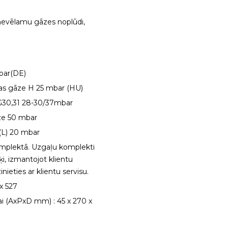
nevēlamu gāzes noplūdi,
bar(DE)
s gāze H 25 mbar (HU)
G30,31 28-30/37mbar
ze 50 mbar
/(L) 20 mbar
omplektā. Uzgaļu komplekti
ķi, izmantojot klientu
nieties ar klientu servisu.
x 527
ai (AxPxD mm) : 45 x 270 x