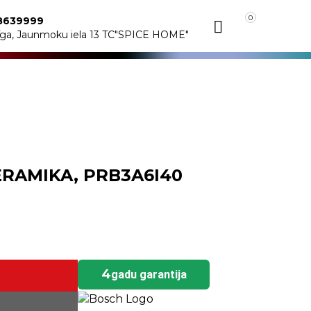
0
8639999
īga, Jaunmoku iela 13 TC"SPICE HOME"
KERAMIKA, PRB3A6I40
4
gadu garantija