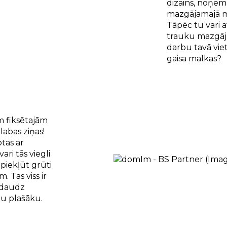
dizains, noņe
mazgājamajā ma
Tāpēc tu vari a
trauku mazgāj
darbu tavā viet
gaisa malkas?
ām fiksētajām
labas ziņas!
otas ar
i tās viegli
piekļūt grūti
 Tas viss ir
nedaudz
du plašāku.