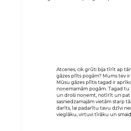
Atceries, cik grūti bija tīrīt ap t
gāzes plīts pogām? Mums tev ir 
Mūsu gāzes plītis tagad ir aprīk
noņemamām pogām. Tagad tu var
un droši noņemt, notīrīt un pat 
sasniedzamajām vietām starp tām.
darīts, lai padarītu tavu dzīvi 
vieglāku, virtuvi tīrāku un smai