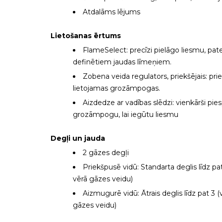
Atdalāms lējums
Lietošanas ērtums
FlameSelect: precīzi pielāgo liesmu, pat
definētiem jaudas līmeņiem.
Zobena veida regulators, priekšējais: prie
lietojamas grozāmpogas.
Aizdedze ar vadības slēdzi: vienkārši pie
grozāmpogu, lai iegūtu liesmu
Degļi un jauda
2 gāzes degļi
Priekšpusē vidū: Standarta deglis līdz pat
vērā gāzes veidu)
Aizmugurē vidū: Ātrais deglis līdz pat 3 (
gāzes veidu)