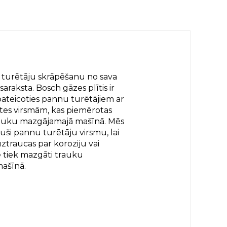
urētāju skrāpēšanu no sava
raksta. Bosch gāzes plītis ir
 pateicoties pannu turētājiem ar
ātes virsmām, kas piemērotas
auku mazgājamajā mašīnā. Mēs
uši pannu turētāju virsmu, lai
ztraucas par koroziju vai
e tiek mazgāti trauku
ašīnā.