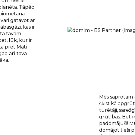
, un mēs arī
planēta. Tāpēc
 biometāna
vari gatavot ar
basgāzi, kas ir
dāta tavām
et, lūk, kur ir
ka pret Māti
ad arī tava
āka.
Mēs saprotam – 
šķist kā apgrū
turētāji, sarežģ
grūtības. Bet 
padomājuši! Mūs
domājot tieši p