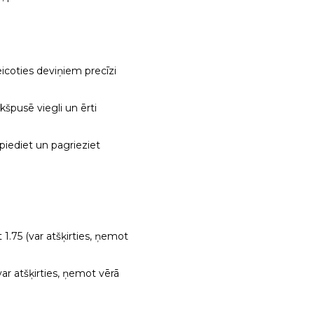
eicoties deviņiem precīzi
kšpusē viegli un ērti
spiediet un pagrieziet
 1.75 (var atšķirties, ņemot
var atšķirties, ņemot vērā