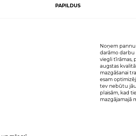
PAPILDUS
Noņem pannu t
darāmo darbu sa
viegli tīrāmas,
augstas kvalit
mazgāšanai tr
esam optimizēj
tev nebūtu jāu
plaisām, kad ti
mazgājamajā m