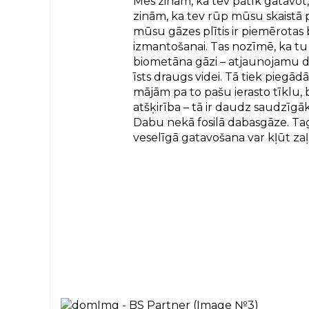
Mēs zinām, ka tev patīk gatavot
zinām, ka tev rūp mūsu skaistā 
mūsu gāzes plītis ir piemērotas
izmantošanai. Tas nozīmē, ka tu 
biometāna gāzi – atjaunojamu da
īsts draugs videi. Tā tiek piegā
mājām pa to pašu ierasto tīklu, b
atšķirība – tā ir daudz saudzīgā
Dabu nekā fosilā dabasgāze. Tag
veselīgā gatavošana var kļūt zaļ