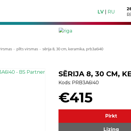
2
LV
|
RU
R
 virsmas
plīts virsmas
sērija 8, 30 cm, keramika, prb3a6i40
-
-
SĒRIJA 8, 30 CM, 
Kods: PRB3A6I40
€415
Pirkt
Līzing