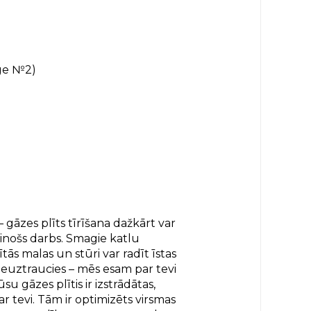
gāzes plīts tīrīšana dažkārt var
tinošs darbs. Smagie katlu
ītās malas un stūri var radīt īstas
neuztraucies – mēs esam par tevi
u gāzes plītis ir izstrādātas,
ar tevi. Tām ir optimizēts virsmas