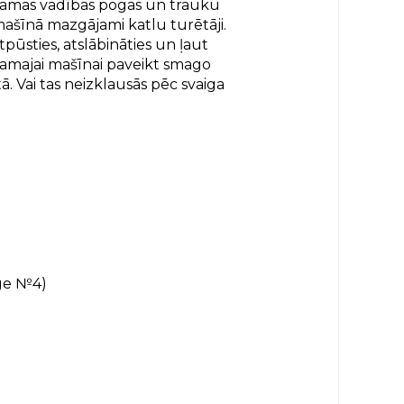
mamas vadības pogas un trauku
šīnā mazgājami katlu turētāji.
tpūsties, atslābināties un ļaut
amajai mašīnai paveikt smago
ā. Vai tas neizklausās pēc svaiga