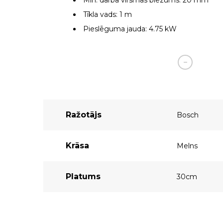
Min. darba virsmas biezums: 20 mm
Tīkla vads: 1 m
Pieslēguma jauda: 4.75 kW
Ražotājs
Bosch
Krāsa
Melns
Platums
30cm