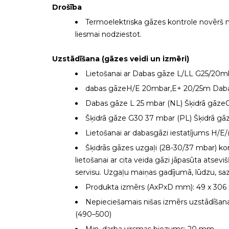
Drošība
Termoelektriska gāzes kontrole novērš 
liesmai nodziestot.
Uzstādīšana (gāzes veidi un izmēri)
Lietošanai ar Dabas gāze L/LL G25/20m
dabas gāzeH/E 20mbar,E+ 20/25m Daba
Dabas gāze L 25 mbar (NL) Šķidrā gāze
Šķidrā gāze G30 37 mbar (PL) Šķidrā gā
Lietošanai ar dabasgāzi iestatījums H/E
Šķidrās gāzes uzgaļi (28-30/37 mbar) k
lietošanai ar cita veida gāzi jāpasūta atseviš
servisu. Uzgaļu maiņas gadījumā, lūdzu, sazi
Produkta izmērs (AxPxD mm): 49 x 306 
Nepieciešamais nišas izmērs uzstādīšan
(490–500)