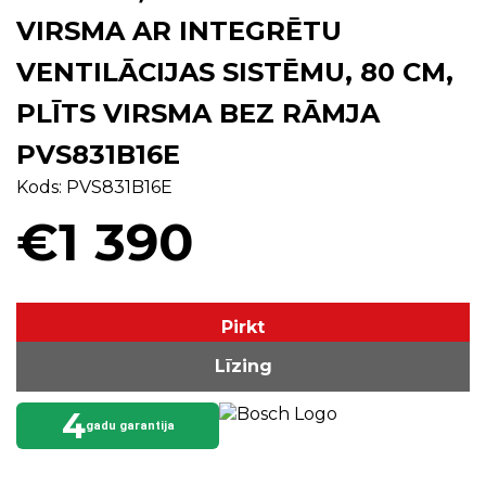
VIRSMA AR INTEGRĒTU
VENTILĀCIJAS SISTĒMU, 80 CM,
PLĪTS VIRSMA BEZ RĀMJA
PVS831B16E
Kods: PVS831B16E
€1 390
Pirkt
Līzing
4
gadu garantija