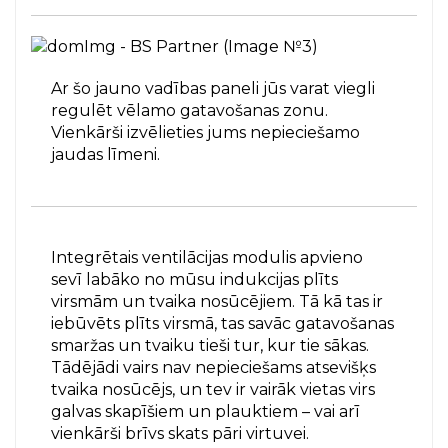
Ar šo jauno vadības paneli jūs varat viegli
regulēt vēlamo gatavošanas zonu.
Vienkārši izvēlieties jums nepieciešamo
jaudas līmeni.
Integrētais ventilācijas modulis apvieno
sevī labāko no mūsu indukcijas plīts
virsmām un tvaika nosūcējiem. Tā kā tas ir
iebūvēts plīts virsmā, tas savāc gatavošanas
smaržas un tvaiku tieši tur, kur tie sākas.
Tādējādi vairs nav nepieciešams atsevišķs
tvaika nosūcējs, un tev ir vairāk vietas virs
galvas skapīšiem un plauktiem – vai arī
vienkārši brīvs skats pāri virtuvei.