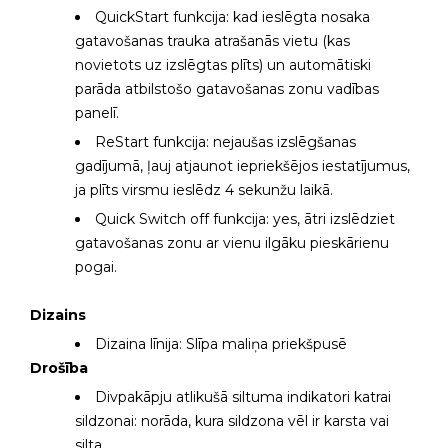
QuickStart funkcija: kad ieslēgta nosaka
gatavošanas trauka atrašanās vietu (kas
novietots uz izslēgtas plīts) un automātiski
parāda atbilstošo gatavošanas zonu vadības
panelī.
ReStart funkcija: nejaušas izslēgšanas
gadījumā, ļauj atjaunot iepriekšējos iestatījumus,
ja plīts virsmu ieslēdz 4 sekunžu laikā.
Quick Switch off funkcija: yes, ātri izslēdziet
gatavošanas zonu ar vienu ilgāku pieskārienu
pogai.
Dizains
Dizaina līnija: Slīpa maliņa priekšpusē
Drošība
Divpakāpju atlikušā siltuma indikatori katrai
sildzonai: norāda, kura sildzona vēl ir karsta vai
silta.