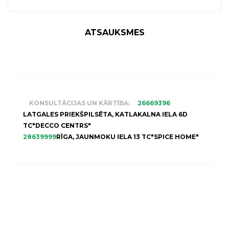
ATSAUKSMES
KONSULTĀCIJAS UN KĀRTĪBA:
26669396
LATGALES PRIEKŠPILSĒTA, KATLAKALNA IELA 6D
TC"DECCO CENTRS"
28639999
RĪGA, JAUNMOKU IELA 13 TC"SPICE HOME"