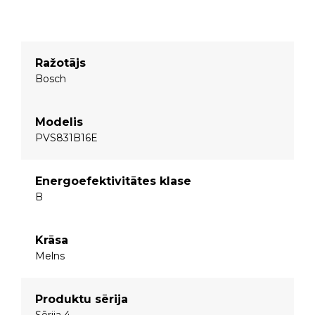
Ražotājs
Bosch
Modelis
PVS831B16E
Energoefektivitātes klase
B
Krāsa
Melns
Produktu sērija