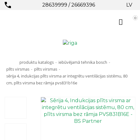
28639999
/
26669396
LV
0
produktu katalogs
iebūvējamā tehnika bosch
-
-
plīts virsmas
plīts virsmas
-
-
sērija 4, indukcijas plīts virsma ar integrētu ventilācijas sistēmu, 80
cm, plīts virsma bez rāmja pvs831b16e