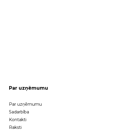
MŪSU VEIKALS
GARANTIJAS SERVISS
Par uzņēmumu
Par uzņēmumu
Sadarbība
Kontakti
Raksti