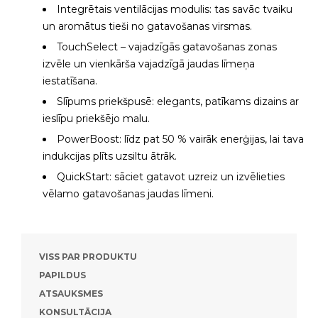
Integrētais ventilācijas modulis: tas savāc tvaiku
un aromātus tieši no gatavošanas virsmas.
TouchSelect – vajadzīgās gatavošanas zonas
izvēle un vienkārša vajadzīgā jaudas līmeņa
iestatīšana.
Slīpums priekšpusē: elegants, patīkams dizains ar
ieslīpu priekšējo malu.
PowerBoost: līdz pat 50 % vairāk enerģijas, lai tava
indukcijas plīts uzsiltu ātrāk.
QuickStart: sāciet gatavot uzreiz un izvēlieties
vēlamo gatavošanas jaudas līmeni.
VISS PAR PRODUKTU
PAPILDUS
ATSAUKSMES
KONSULTĀCIJA