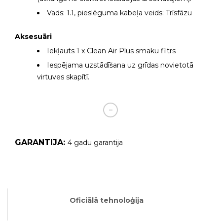
Vads: 1.1, pieslēguma kabeļa veids: Trīsfāzu
Aksesuāri
Iekļauts 1 x Clean Air Plus smaku filtrs
Iespējama uzstādīšana uz grīdas novietotā
virtuves skapītī.
GARANTIJA:
4 gadu garantija
Oficiālā tehnoloģija