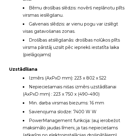
Bērnu drošības slēdzis: novērš neplānotu plīts
virsmas ieslēgšanu.
Galvenais slēdzis: ar vienu pogu var izslēgt
visas gatavošanas zonas.
Drošības atslēgšanās: drošības nolūkos plīts
virsma pārstāj uzsilt pēc iepriekš iestatīta laika
(pielāgojams)
Uzstādīšana
Izmērs (AxPxD mm): 223 x 802 x 522
Nepieciešamais nišas izmērs uzstādīšanai
(AxPxD mm) : 223 x 750 x (490–490)
Min. darba virsmas biezums: 16 mm
Savienojuma slodze: 7400 W W
PowerManagement funkcija: ļauj ierobežot
maksimālo jaudas līmeni, ja tas nepieciešams
(atkarīgs no elektroinstalācijas drošinātājiem).