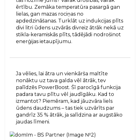
tas nozīmē jums? Vairāk drošības, vairāk
ērtību. Zemāka temperatūra pasargā gan
lielas, gan mazas rociņas no
apdedzināšanas. Turklāt uz indukcijas plīts
divi litri ūdens uzvārās divreiz ātrāk nekā uz
stikla-keramiskās plīts, tādējādi nodrošinot
enerģijas ietaupījumu.
Ja vēlies, lai ātra un vienkārša maltīte
nonāktu uz tava galda vēl ātrāk, tev
palīdzēs PowerBoost. Šī parocīgā funkcija
padara tavu plītu vēl jaudīgāku. Kad to
izmantot? Piemēram, kad jāuzvāra liels
ūdens daudzums – tas tiek uzvārīts par
gandrīz 35 % ātrāk, ja salīdzina ar augstāko
jaudas līmeni.