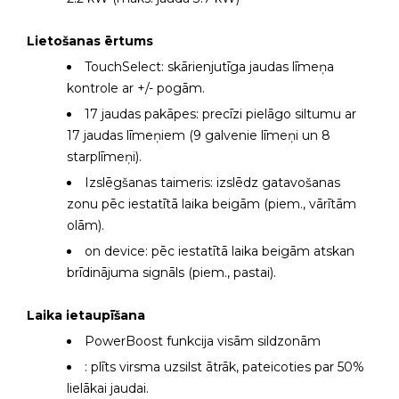
Lietošanas ērtums
TouchSelect: skārienjutīga jaudas līmeņa
kontrole ar +/- pogām.
17 jaudas pakāpes: precīzi pielāgo siltumu ar
17 jaudas līmeņiem (9 galvenie līmeņi un 8
starplīmeņi).
Izslēgšanas taimeris: izslēdz gatavošanas
zonu pēc iestatītā laika beigām (piem., vārītām
olām).
on device: pēc iestatītā laika beigām atskan
brīdinājuma signāls (piem., pastai).
Laika ietaupīšana
PowerBoost funkcija visām sildzonām
: plīts virsma uzsilst ātrāk, pateicoties par 50%
lielākai jaudai.