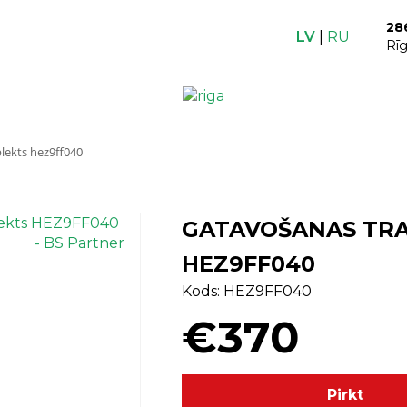
28
LV
|
RU
Rī
komplekts hez9ff040 ⠀⠀⠀⠀⠀⠀⠀⠀⠀⠀⠀⠀⠀⠀⠀⠀⠀⠀⠀⠀⠀⠀⠀
GATAVOŠANAS TR
HEZ9FF040 ⠀⠀⠀⠀
Kods: HEZ9FF040
€370
Pirkt