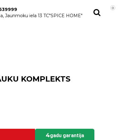
0
639999
ga, Jaunmoku iela 13 TC"SPICE HOME"
AUKU KOMPLEKTS
⠀⠀⠀⠀⠀⠀⠀⠀⠀⠀⠀⠀⠀⠀⠀⠀⠀⠀⠀
4
gadu garantija