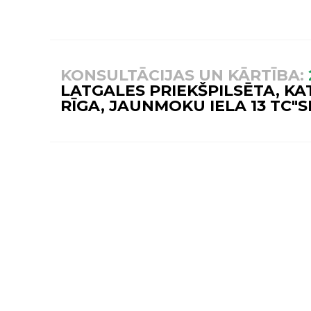
KONSULTĀCIJAS UN KĀRTĪBA:
LATGALES PRIEKŠPILSĒTA, KA
RĪGA, JAUNMOKU IELA 13 TC"