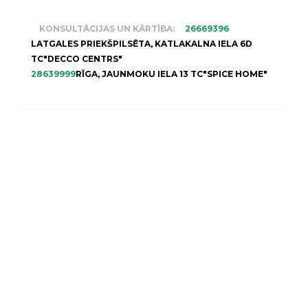
KONSULTĀCIJAS UN KĀRTĪBA:
26669396
LATGALES PRIEKŠPILSĒTA, KATLAKALNA IELA 6D
TC"DECCO CENTRS"
28639999
RĪGA, JAUNMOKU IELA 13 TC"SPICE HOME"
MŪSU VEIKALS