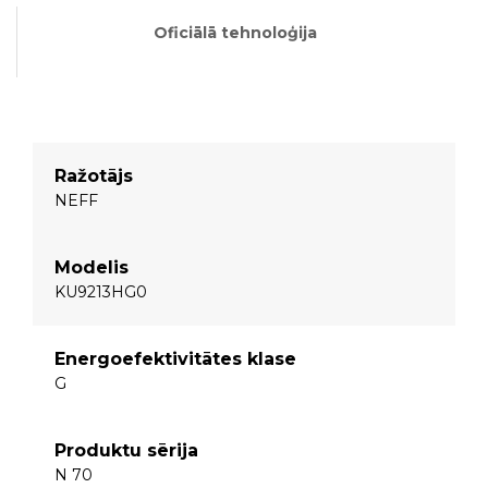
Oficiālā tehnoloģija
Ražotājs
NEFF
Modelis
KU9213HG0
Energoefektivitātes klase
G
Produktu sērija
N 70