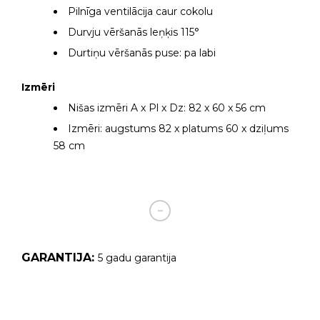
Pilnīga ventilācija caur cokolu
Durvju vēršanās leņķis 115°
Durtiņu vēršanās puse: pa labi
Izmēri
Nišas izmēri A x Pl x Dz: 82 x 60 x 56 cm
Izmēri: augstums 82 x platums 60 x dziļums
58 cm
GARANTIJA:
5 gadu garantija