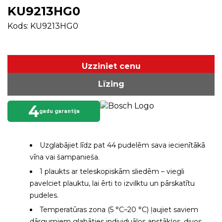
KU9213HG0
Kods: KU9213HG0
Uzziniet cenu
Līzing
4
gadu garantija
Uzglabājiet līdz pat 44 pudelēm sava iecienītākā
vīna vai šampanieša.
1 plaukts ar teleskopiskām sliedēm – viegli
pavelciet plauktu, lai ērti to izvilktu un pārskatītu
pudeles.
Temperatūras zona (5 °C–20 °C) ļaujiet saviem
dārgumiem glabāties individuālos apstākļos, divos