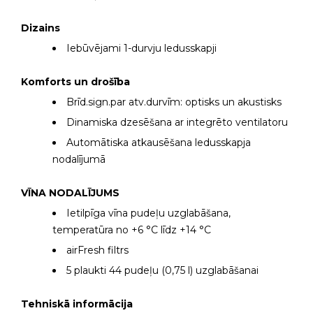
Dizains
Iebūvējami 1-durvju ledusskapji
Komforts un drošība
Brīd.sign.par atv.durvīm: optisks un akustisks
Dinamiska dzesēšana ar integrēto ventilatoru
Automātiska atkausēšana ledusskapja
nodalījumā
VĪNA NODALĪJUMS
Ietilpīga vīna pudeļu uzglabāšana,
temperatūra no +6 °C līdz +14 °C
airFresh filtrs
5 plaukti 44 pudeļu (0,75 l) uzglabāšanai
Tehniskā informācija