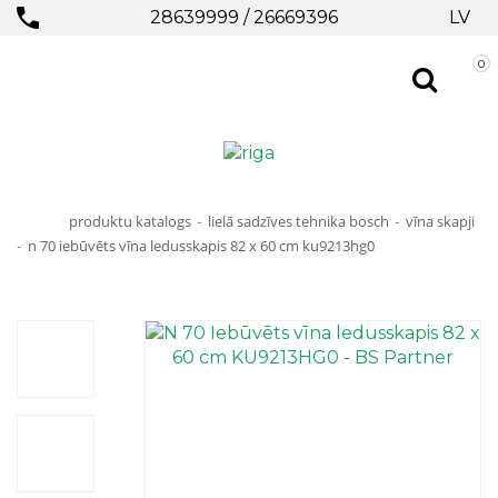
28639999
/
26669396
LV
0
produktu katalogs
lielā sadzīves tehnika bosch
vīna skapji
-
-
n 70 iebūvēts vīna ledusskapis 82 x 60 cm ku9213hg0
-