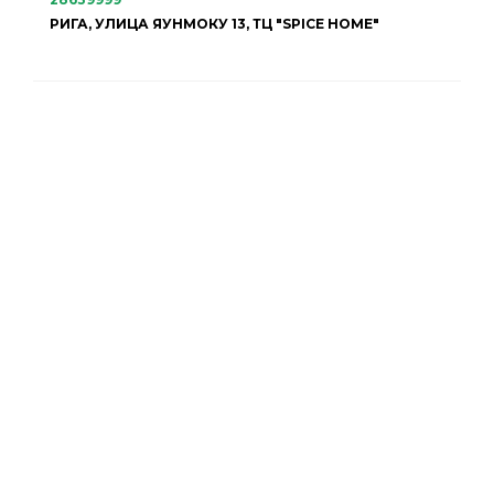
РИГА, УЛИЦА ЯУНМОКУ 13, ТЦ "SPICE HOME"
НАШ МАГАЗИН
ГАРАНТИЙНОЕ ОБСЛУЖИВАНИЕ