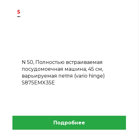
5
лет
B
N 50, Полностью встраиваемая
посудомоечная машина, 45 см,
варьируемая петля (vario hinge)
S875EMX35E
Подробнее