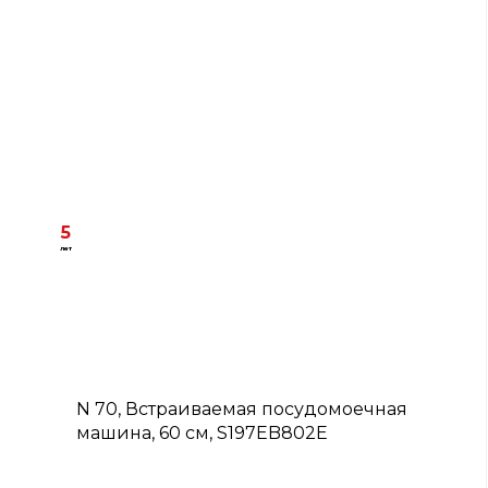
5
лет
A
N 70, Встраиваемая посудомоечная
машина, 60 см, S197EB802E