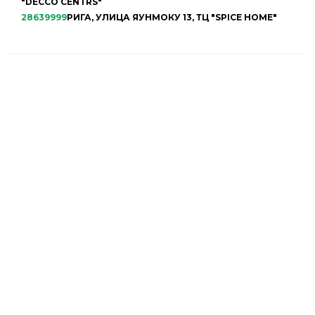
"DECCO CENTRS"
28639999
РИГА, УЛИЦА ЯУНМОКУ 13, ТЦ "SPICE HOME"
НАШ МАГАЗИН
ГАРАНТИЙНОЕ ОБСЛУЖИВАНИЕ