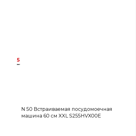
5
лет
D
N 50 Встраиваемая посудомоечная
машина 60 см XXL S255HVX00E