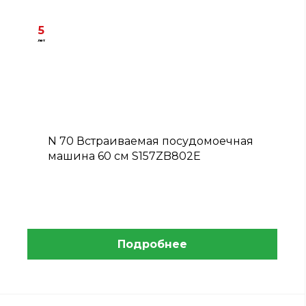
5
лет
B
N 70 Встраиваемая посудомоечная
машина 60 см S157ZB802E
Подробнее