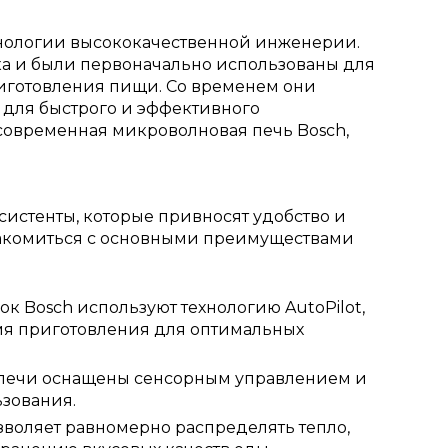
хнологии высококачественной инженерии.
а и были первоначально использованы для
риготовления пищи. Со временем они
для быстрого и эффективного
современная микроволновая печь Bosch,
истенты, которые привносят удобство и
накомиться с основными преимуществами
к Bosch используют технологию AutoPilot,
емя приготовления для оптимальных
 печи оснащены сенсорным управлением и
ьзования.
зволяет равномерно распределять тепло,