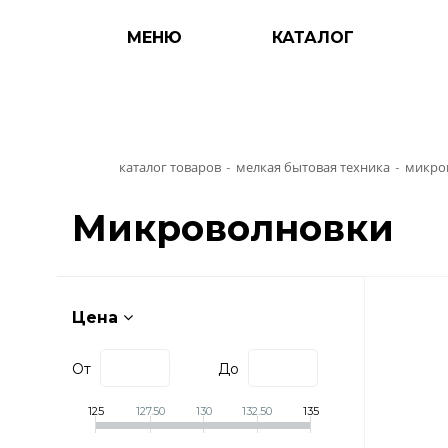
МЕНЮ
КАТАЛОГ
каталог товаров
мелкая бытовая техника
микро
-
-
Микроволновки
Цена
От
До
125
127.50
130
132.50
135