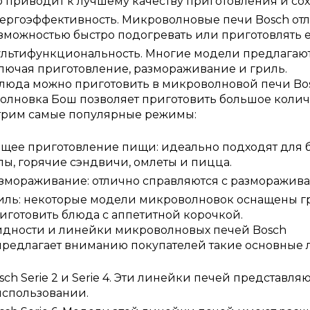
о приводит к лучшему качеству приготовления и со
ергоэффективность. Микроволновые печи Bosch от
зможностью быстро подогревать или приготовлять е
льтифункциональность. Многие модели предлагаю
лючая приготовление, размораживание и гриль.
люда можно приготовить в микроволновой печи Bo
лновка Бош позволяет приготовить большое количес
трим самые популярные режимы:
щее приготовление пищи: идеально подходят для б
пы, горячие сэндвичи, омлеты и пицца.
змораживание: отлично справляются с разморажива
иль: некоторые модели микроволновок оснащены гри
иготовить блюда с аппетитной корочкой.
идности и линейки микроволновых печей Bosch
редлагает вниманию покупателей такие основные 
sch Serie 2 и Serie 4. Эти линейки печей представл
использовании.