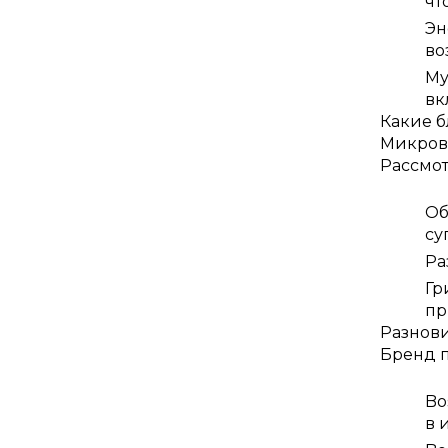
чт
Эн
во
Му
вк
Какие б
Микрово
Рассмо
Об
су
Ра
Гр
пр
Разнов
Бренд п
Bo
в 