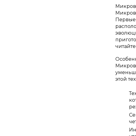
Микрово
Микрово
Первые 
располо
эволюц
пригото
читайте
Особен
Микрово
уменьша
этой те
Те
ко
ре
Се
че
Ин