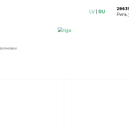
2863
LV
|
RU
Рига,
волновки