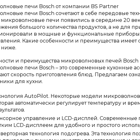
лновые печи Bosch от компании BS Partner
лновые печи Bosch сочетают в себе передовые те
микроволновые печи появились в середине 20 век
жения большого количества продуктов, а не для п
ионировали в мощные и функциональные приборы 
вления. Какие особенности и преимущества имеет 
 ниже.
ности и преимущества микроволновых печей Bosch
лновые печи Bosch – это современные кухонные асс
ют скорость приготовления блюд. Предлагаем оз
хники для кухни.
хнология AutoPilot. Некоторые модели микроволново
торая автоматически регулирует температуру и вр
зультатов.
нсорное управление и LCD-дисплей. Современные
тким LCD-дисплеем для удобного и простого испол
верторная технология подогрева. Эта технология по