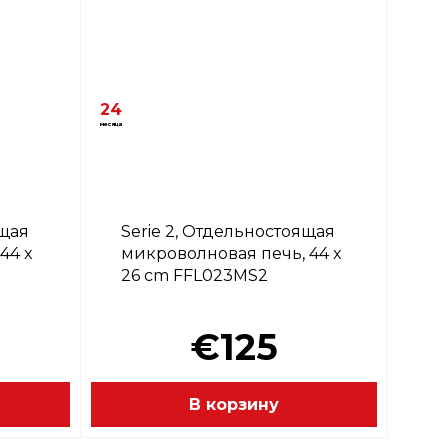
24
месяца
ящая
Serie 2, Отдельностоящая
44 x
микроволновая печь, 44 x
26 cm FFL023MS2
€125
В корзину