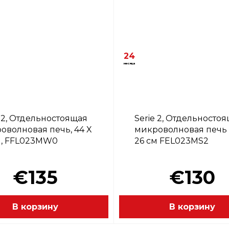
24
месяца
e 2, Отдельностоящая
Serie 2, Отдельносто
оволновая печь, 44 X
микроволновая печь 
м, FFL023MW0
26 см FEL023MS2
€135
€130
В корзину
В корзину