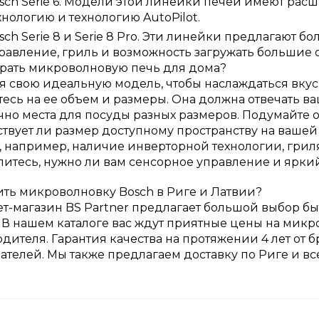
sch Serie 6. Модели этой линейки печей имеют ра
хнологию и технологию AutoPilot.
sch Serie 8 и Serie 8 Pro. Эти линейки предлагают 
равление, гриль и возможность загружать большие
рать микроволновую печь для дома?
 свою идеальную модель, чтобы наслаждаться вку
есь на ее объем и размеры. Она должна отвечать 
чно места для посуды разных размеров. Подумайте о 
ствует ли размер доступному пространству на вашей
 например, наличие инверторной технологии, гриля 
итесь, нужно ли вам сенсорное управление и яркий
ить микроволновку Bosch в Риге и Латвии?
т-магазин BS Partner предлагает большой выбор бы
 В нашем каталоге вас ждут приятные цены на микр
дителя. Гарантия качества на протяжении 4 лет от 
ателей. Мы также предлагаем доставку по Риге и вс