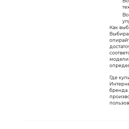
Bo
те
Bo
уп
Как выб
Выбирая
опирайт
достато
соответ
модели,
определ
Где куп
Интерне
бренда.
произво
пользов