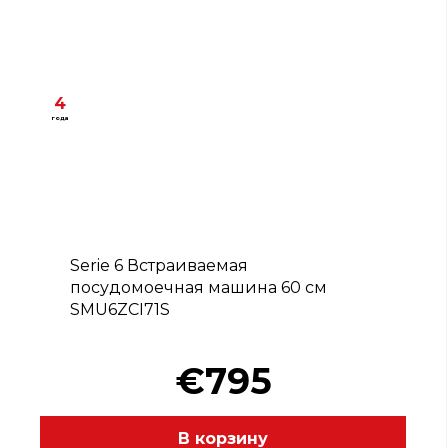
4
года
B
Serie 6 Встраиваемая
посудомоечная машина 60 см
SMU6ZCI71S
€795
В корзину