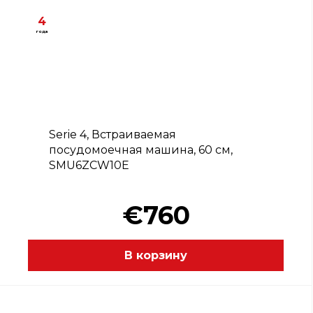
4
года
B
Serie 4, Встраиваемая
посудомоечная машина, 60 см,
SMU6ZCW10E
€760
В корзину