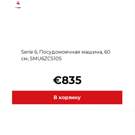
4
года
B
Serie 6, Посудомоечная машина, 60
см, SMU6ZCS10S
€835
В корзину