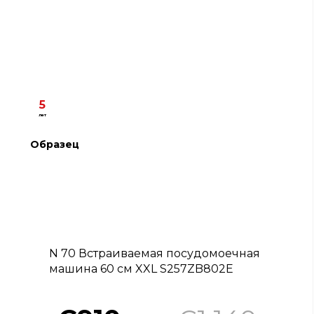
5
лет
Образец
B
N 70 Встраиваемая посудомоечная
машина 60 см XXL S257ZB802E