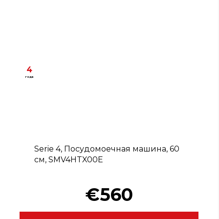
4
года
D
Serie 4, Посудомоечная машина, 60
см, SMV4HTX00E
€560