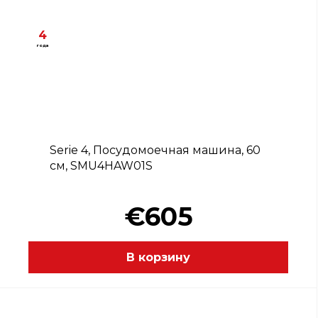
4
года
D
Serie 4, Посудомоечная машина, 60
см, SMU4HAW01S
€605
В корзину