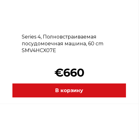
C
Series 4, Полновстраиваемая
посудомоечная машина, 60 cm
SMV4HCX07E
€660
В корзину