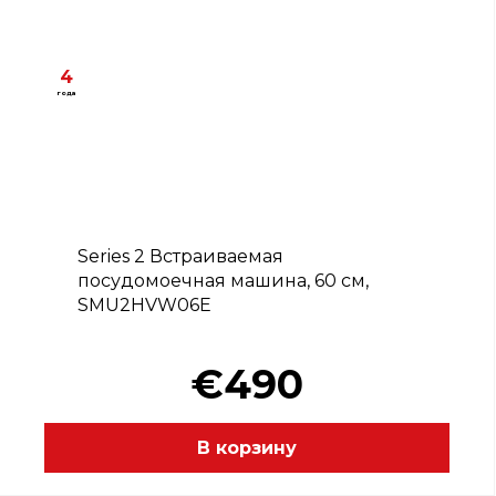
4
года
C
Series 2 Встраиваемая
посудомоечная машина, 60 см,
SMU2HVW06E
€490
В корзину